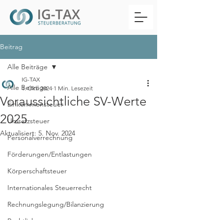
Beitrag
Alle Beiträge
IG-TAX
Alle Beiträge
1. Okt. 2024
1 Min. Lesezeit
Voraussichtliche SV-Werte
Einkommensteuer
2025
Umsatzsteuer
Aktualisiert:
5. Nov. 2024
Personalverrechnung
Förderungen/Entlastungen
Körperschaftsteuer
Internationales Steuerrecht
Rechnungslegung/Bilanzierung