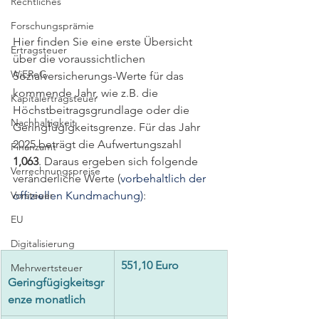
Rechtliches
Forschungsprämie
Hier finden Sie eine erste Übersicht 
Ertragsteuer
über die voraussichtlichen 
WiEReG
Sozialversicherungs-Werte für das 
kommende Jahr, wie z.B. die 
Kapitalertragsteuer
Höchstbeitragsgrundlage oder die 
Nachhaltigkeit
Geringfügigkeitsgrenze. 
Für das Jahr 
2025 beträgt die Aufwertungszahl 
Finanzamt
1,063
. Daraus ergeben sich folgende 
Verrechnungspreise
veränderliche Werte (
vorbehaltlich der 
Vorsteuer
offiziellen Kundmachung)
:
EU
Digitalisierung
551,10 Euro
Mehrwertsteuer
Geringfügigkeitsgr
enze monatlich