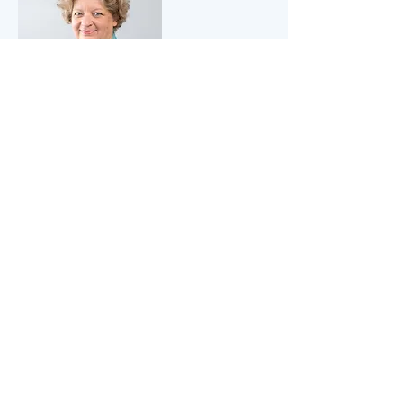
MMag. Irene Grass
Steuerberaterin
Mail:
irene.grass@ig-tax.at
Tel.:
+43 (0) 1 478 59 54