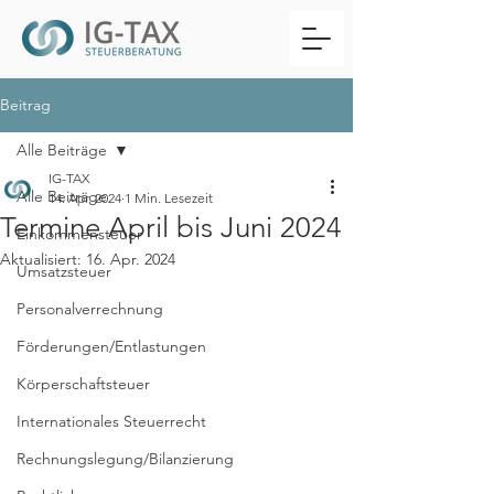
Beitrag
Alle Beiträge
IG-TAX
Alle Beiträge
14. Apr. 2024
1 Min. Lesezeit
Termine April bis Juni 2024
Einkommensteuer
Aktualisiert:
16. Apr. 2024
Umsatzsteuer
Personalverrechnung
Förderungen/Entlastungen
Körperschaftsteuer
Internationales Steuerrecht
Rechnungslegung/Bilanzierung