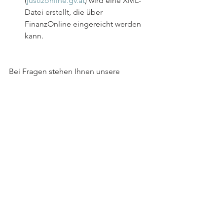
(
justizonline.gv.at
) wird eine XML-
Datei erstellt, die über 
FinanzOnline eingereicht werden 
kann.
Bei Fragen stehen Ihnen unsere 
Expert:innen 
Irene Grass
 und 
Martin 
Schmidt
 gerne zur Verfügung.
Foto: Unsplash | Catherine Hughes
Alle ansehen
Aktuelle Beiträge