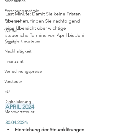
Rechtliches
Forschungsprämie
Last Minute: Damit Sie keine Fristen 
Ertragsteuer
übersehen, finden Sie nachfolgend 
eine Übersicht über wichtige 
WiEReG
steuerliche Termine von April bis Juni 
Kapitalertragsteuer
2024.
Nachhaltigkeit
Finanzamt
Verrechnungspreise
Vorsteuer
EU
Digitalisierung
APRIL 2024
Mehrwertsteuer
30.04.2024:
Einreichung der Steuerklärungen 