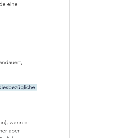
de eine 
 
andauert, 
diesbezügliche 
n), wenn er 
mer aber 