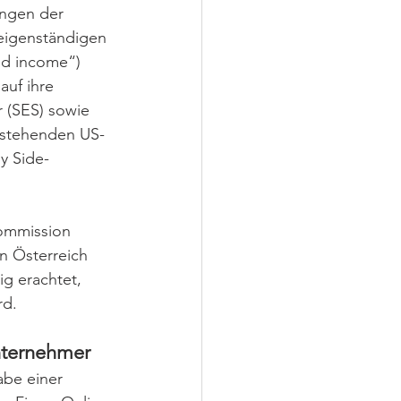
ngen der 
eigenständigen 
ed income“) 
uf ihre 
 (SES) sowie 
estehenden US-
y Side-
ommission 
n Österreich 
g erachtet, 
rd.
unternehmer
abe einer 