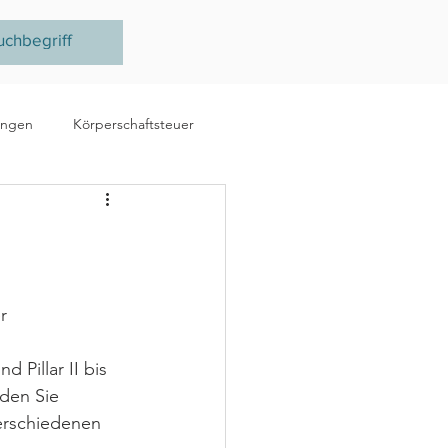
ungen
Körperschaftsteuer
e
Ertragsteuer
steuer
EU
r 
 Pillar II bis 
nden Sie 
erschiedenen 