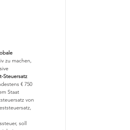
obale 
iv zu machen, 
sive 
t-Steuersatz 
destens € 750 
nem Staat 
steuersatz von 
eststeuersatz, 
teuer, soll 