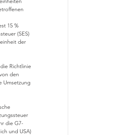
einheiten 
etroffenen 
st 15 % 
steuer (SES) 
inheit der 
e Richtlinie 
 von den 
ie Umsetzung 
sche 
zungssteuer 
hr die G7-
eich und USA) 