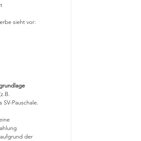
t 
rbe sieht vor:
sgrundlage 
z.B. 
as SV-Pauschale.
 
eine 
ahlung 
 aufgrund der 