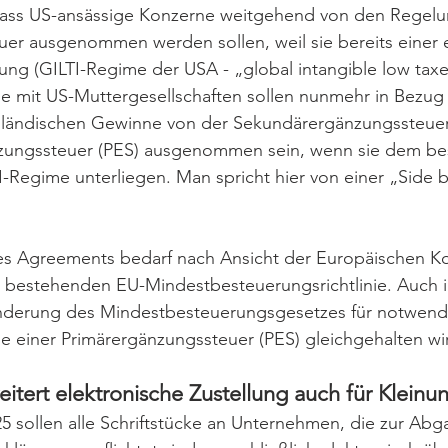
 dass US-ansässige Konzerne weitgehend von den Regelu
uer ausgenommen werden sollen, weil sie bereits einer 
ng (GILTI-Regime der USA - „global intangible low tax
e mit US-Muttergesellschaften sollen nunmehr in Bezug a
sländischen Gewinne von der Sekundärergänzungssteuer
nzungssteuer (PES) ausgenommen sein, wenn sie dem b
-Regime unterliegen. Man spricht hier von einer „Side b
s Agreements bedarf nach Ansicht der Europäischen K
 bestehenden EU-Mindestbesteuerungsrichtlinie. Auch i
Änderung des Mindestbesteuerungsgesetzes für notwendi
e einer Primärergänzungssteuer (PES) gleichgehalten wi
eitert elektronische Zustellung auch für Klein
 sollen alle Schriftstücke an Unternehmen, die zur Abg