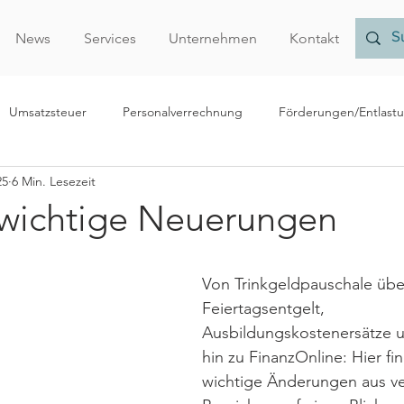
News
Services
Unternehmen
Kontakt
Umsatzsteuer
Personalverrechnung
Förderungen/Entlast
25
6 Min. Lesezeit
echnungslegung/Bilanzierung
Rechtliches
Forschungsprämi
- wichtige Neuerungen
Nachhaltigkeit
Finanzamt
Verrechnungspreise
Vor
Von Trinkgeldpauschale übe
Feiertagsentgelt, 
r
Ausbildungskostenersätze und
hin zu FinanzOnline: Hier fi
wichtige Änderungen aus v