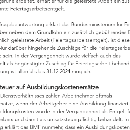
ruhe arbeitet, erhält er für die geleistete Arbeit ein zus
nte Feiertagsarbeitsentgelt.
nfragebeantwortung erklärt das Bundesministerium für Fi
eber neben dem Grundlohn ein zusätzlich gebührendes En
lich geleistete Arbeit (Feiertagsarbeitsentgelt), ist dies
 Nur darüber hingehende Zuschläge für die Feiertagsarbe
e sein. In der Vergangenheit wurde vielfach auch das 
elt als begünstigter Zuschlag für Feiertagsarbeit behande
g ist allenfalls bis 31.12.2024 möglich.
euer auf Ausbildungskostenersätze
Dienstverhältnisses zahlen Arbeitnehmer oftmals 
ätze, wenn der Arbeitgeber eine Ausbildung finanziert 
ldungskosten wurde in der Vergangenheit als Entgelt fü
ebers und damit als umsatzsteuerpflichtig behandelt. In 
 erklärt das BMF nunmehr, dass ein Ausbildungs­kostenr