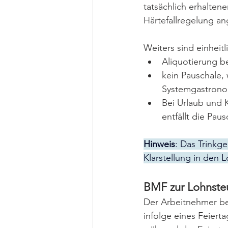
tatsächlich erhalten
Härtefallregelung a
Weiters sind einheit
Aliquotierung bei
kein Pauschale, 
Systemgastrono
Bei Urlaub und 
entfällt die Pau
Hinweis
: Das Trinkg
Klarstellung in den L
BMF zur Lohnsteue
Der Arbeitnehmer be
infolge eines Feiert