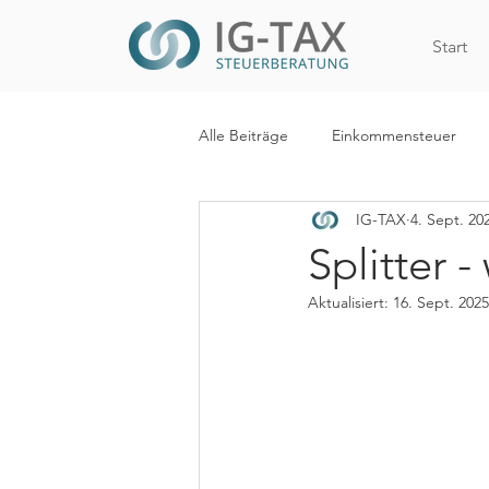
Start
Alle Beiträge
Einkommensteuer
IG-TAX
4. Sept. 20
Internationales Steuerrecht
R
Splitter 
Aktualisiert:
16. Sept. 2025
WiEReG
Kapitalertragsteuer
Digitalisierung
Mehrwertsteue