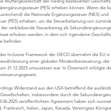
die Muttergesellschaft der niedrig besteuerten Geschäfts
imärergänzungssteuer (PES) erheben können. Wenn die b
ausreichend) die Nationale Ergänzungssteuer (NES) und 
uer (PES) erheben, um die Steuerbelastung von zuminde
n der verbleibende Steuerbetrag als Sekundärergänzungs
taat erhoben werden, in dem sich irgendeine Geschäftse
 befinden.
des Inclusive Framework der OECD übernahm die EU in di
Gewährleistung einer globalen Mindestbesteuerung, die
zum 31.12.2023 umzusetzen war. In Österreich erfolgte d
esteuerungsgesetz.
erdings Widerstand aus den USA betreffend die ausländi
Gesellschaften, insbesondere durch die Sekundärergän
28.06.2025 veröffentlichten Agreement haben sich nunme
, Frankreich, Italien, Japan, Kanada, Vereinigtes Königr