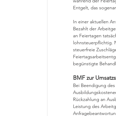
während der Feiertags
Entgelt, das sogenan
In einer aktuellen A
Bezahlt der Arbeitg
an Feiertagen tatsäch
lohnsteuerpflichtig.
steuerfreie Zuschläg
Feiertagsarbeitsentg
begünstigte Behandlun
BMF zur Umsatzst
Bei Beendigung des 
Ausbildungskosteners
Rückzahlung an Ausbi
Leistung des Arbeitg
Anfragebeantwortung