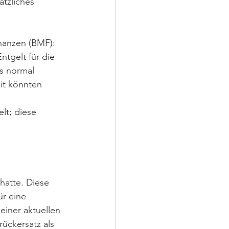
ätzliches 
nanzen (BMF): 
tgelt für die 
es normal 
it könnten 
lt; diese 
hatte. Diese 
r eine 
einer aktuellen 
ückersatz als 