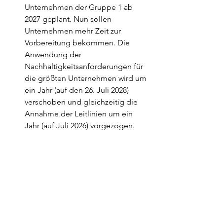
Unternehmen der Gruppe 1 ab 
2027 geplant. Nun sollen 
Unternehmen mehr Zeit zur 
Vorbereitung bekommen. Die 
Anwendung der 
Nachhaltigkeitsanforderungen für 
die größten Unternehmen wird um 
ein Jahr (auf den 26. Juli 2028) 
verschoben und gleichzeitig die 
Annahme der Leitlinien um ein 
Jahr (auf Juli 2026) vorgezogen.
Wie geht es weiter?
Das Europäische Parlament sowie der 
Europäische Rat werden den 
Verordnungsvorschlag diskutieren. 
Während dieses Prozesses sind noch 
Anpassungen möglich. Die 