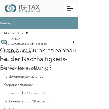
Beitrag
Alle Beiträge
IG-TAX
Alle Beiträge
4. März 2025
3 Min. Lesezeit
Omnibus: Bürokratieabbau
Einkommensteuer
bei der Nachhaltigkeits-
Umsatzsteuer
Berichterstattung?
Personalverrechnung
Förderungen/Entlastungen
Körperschaftsteuer
Internationales Steuerrecht
Rechnungslegung/Bilanzierung