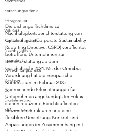
Rechtliches
Forschungsprämie
Ertragsteuer
Die bisherige Richtlinie zur 
WiEReG
Nachhaltigkeitsberichterstattung von 
Unternehmen (Corporate Sustainability 
Kapitalertragsteuer
Reporting Directive, CSRD) verpflichtet 
Nachhaltigkeit
betroffene Unternehmen zur 
Finanzamt
Berichterstattung ab dem 
Geschäftsjahr 2024. 
Mit der Omnibus-
Verrechnungspreise
Verordnung hat die Europäische 
Vorsteuer
Kommission im Februar 2025 
weitreichende Erleichterungen für 
EU
Unternehmen angekündigt.
 Im Fokus 
Digitalisierung
stehen reduzierte
 Berichtspflichten, 
Mehrwertsteuer
effizientere Strukturen und eine 
flexiblere Umsetzung
. 
Konkret sind 
Anpassungen im Zusammenhang mit 