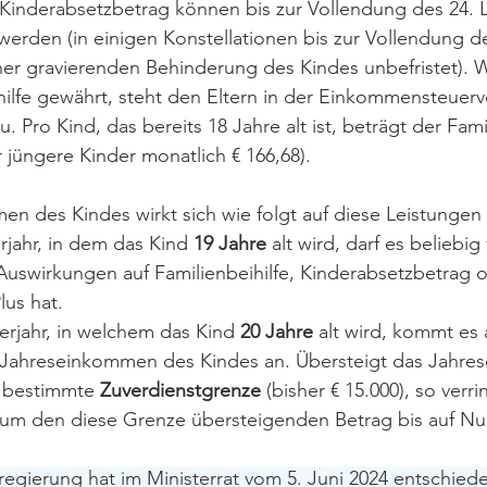
 Kinderabsetzbetrag können bis zur Vollendung des 24. 
erden (in einigen Konstellationen bis zur Vollendung de
ner gravierenden Behinderung des Kindes unbefristet). Wi
hilfe gewährt, steht den Eltern in der Einkommensteuer
zu. Pro Kind, das bereits 18 Jahre alt ist, beträgt der Fam
ür jüngere Kinder monatlich € 166,68).
n des Kindes wirkt sich wie folgt auf diese Leistungen 
jahr, in dem das Kind 
19 Jahre
 alt wird, darf es beliebig
Auswirkungen auf Familienbeihilfe, Kinderabsetzbetrag o
lus hat.
rjahr, in welchem das Kind 
20 Jahre
 alt wird, kommt es 
e Jahreseinkommen des Kindes an. Übersteigt das Jahr
 bestimmte 
Zuverdienstgrenze
 (bisher € 15.000), so verri
e um den diese Grenze übersteigenden Betrag bis auf Nul
regierung hat im Ministerrat vom 5. Juni 2024 entschiede