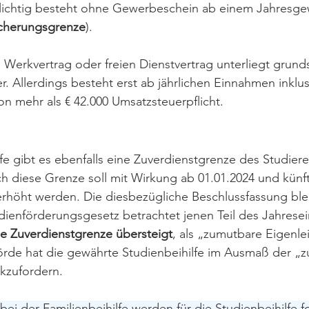
lichtig besteht ohne Gewerbeschein ab einem Jahresge
icherungsgrenze
).
m Werkvertrag oder freien Dienstvertrag unterliegt grunds
. Allerdings besteht erst ab jährlichen Einnahmen inklu
n mehr als € 42.000 Umsatzsteuerpflicht.
lfe gibt es ebenfalls eine Zuverdienstgrenze des Studier
ch diese Grenze soll mit Wirkung ab 01.01.2024 und künft
 erhöht werden. Die diesbezügliche Beschlussfassung ble
dienförderungsgesetz betrachtet jenen Teil des Jahres
ie Zuverdienstgrenze übersteigt
, als „zumutbare Eigenle
örde hat die gewährte Studienbeihilfe im Ausmaß der „
kzufordern.
 bei der Familienbeihilfe werden für die Studienbeihilfe 