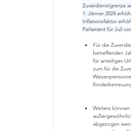
Zuverdienstgrenze a
1. Jänner 2024 erhöh
Inflationsfaktor erh
Parlament für Juli v
Für die Zuverdie
betreffenden Ja
für anteiliges U
zum für die Zuv
Waisenpensionen
Kinderbetreuung
Weiters können
außergewöhnlich
abgezogen werde