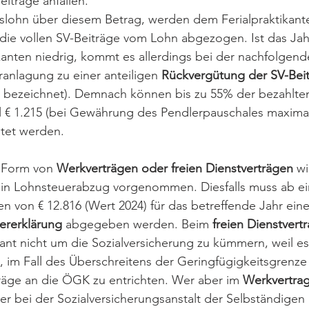
eiträge anfallen.
slohn über diesem Betrag, werden dem Ferialpraktikanten
 die vollen SV-Beiträge vom Lohn abgezogen. Ist das J
kanten niedrig, kommt es allerdings bei der nachfolgend
anlagung zu einer anteiligen 
Rückvergütung der SV-Bei
 bezeichnet). Demnach können bis zu 55% der bezahlten
l € 1.215 (bei Gewährung des Pendlerpauschales maximal
tet werden.
n Form von 
Werkverträgen oder freien Dienstverträgen
 w
ein Lohnsteuerabzug vorgenommen. Diesfalls muss ab e
 von € 12.816 (Wert 2024) für das betreffende Jahr eine
rerklärung
 abgegeben werden. Beim 
freien Dienstvert
kant nicht um die Sozialversicherung zu kümmern, weil e
, im Fall des Überschreitens der Geringfügigkeitsgrenze
träge an die ÖGK zu entrichten. Wer aber im 
Werkvertra
er bei der Sozialversicherungsanstalt der Selbständigen 