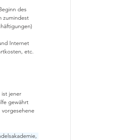
Beginn des 
m zumindest 
chäftigungen) 
 
nd Internet 
hrtkosten, etc.
 ist jener 
ilfe gewährt 
ie vorgesehene 
ndelsakademie, 