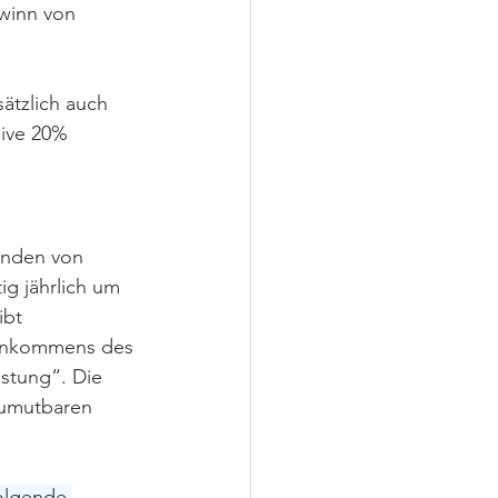
winn von 
ätzlich auch 
sive 20% 
enden von 
ig jährlich um 
ibt 
einkommens des 
istung“. Die 
zumutbaren 
folgende 