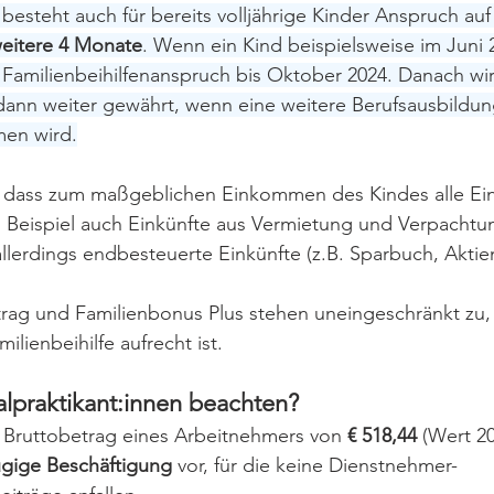
besteht auch für bereits volljährige Kinder Anspruch auf
weitere 4 Monate
. Wenn ein Kind beispielsweise im Juni 2
 Familienbeihilfenanspruch bis Oktober 2024. Danach wi
 dann weiter gewährt, wenn eine weitere Berufsausbildung
en wird.
, dass zum maßgeblichen Einkommen des Kindes alle Ein
m Beispiel auch Einkünfte aus Vermietung und Verpachtu
allerdings endbesteuerte Einkünfte (z.B. Sparbuch, Aktie
rag und Familienbonus Plus stehen uneingeschränkt zu, 
ilienbeihilfe aufrecht ist.
lpraktikant:innen beachten?
 Bruttobetrag eines Arbeitnehmers von 
€ 518,44
 (Wert 20
ügige Beschäftigung
 vor, für die keine Dienstnehmer-