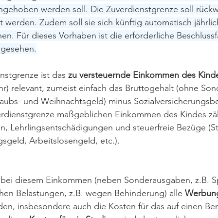
ngehoben werden soll. Die Zuverdienstgrenze soll rück
t werden. Zudem soll sie sich künftig automatisch jährli
öhen. Für dieses Vorhaben ist die erforderliche Beschluss
orgesehen.
nstgrenze ist das 
zu versteuernde Einkommen des Kind
hr) relevant, zumeist einfach das Bruttogehalt (ohne So
rlaubs- und Weihnachtsgeld) minus Sozialversicherungsbe
erdienstgrenze maßgeblichen Einkommen des Kindes zä
, Lehrlingsentschädigungen und steuerfreie Bezüge (Stu
sgeld, Arbeitslosengeld, etc.).
 bei diesem Einkommen (neben Sonderausgaben, z.B. S
en Belastungen, z.B. wegen Behinderung) alle 
Werbun
n, insbesondere auch die Kosten für das auf einen Ber