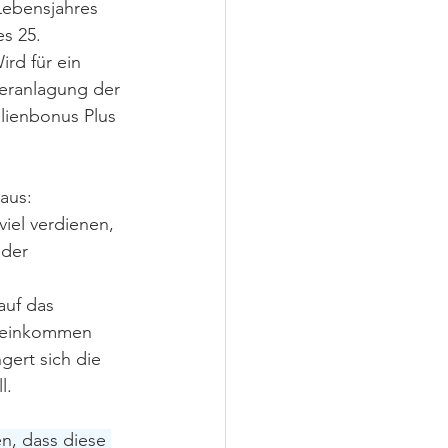
Lebensjahres 
s 25. 
rd für ein 
veranlagung der 
ilienbonus Plus 
aus:
 viel verdienen, 
der 
auf das 
eseinkommen 
ngert sich die 
l.
n, dass diese 