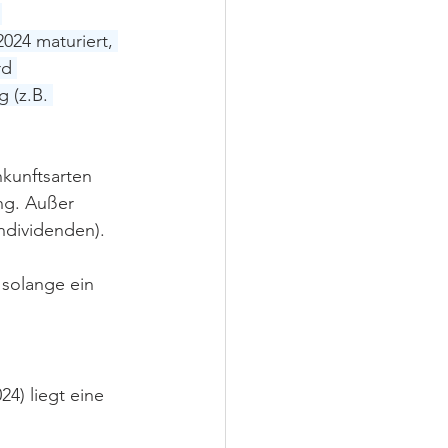
 
024 maturiert, 
rd 
 (z.B. 
kunftsarten 
ng. Außer 
ndividenden).
solange ein 
24) liegt eine 