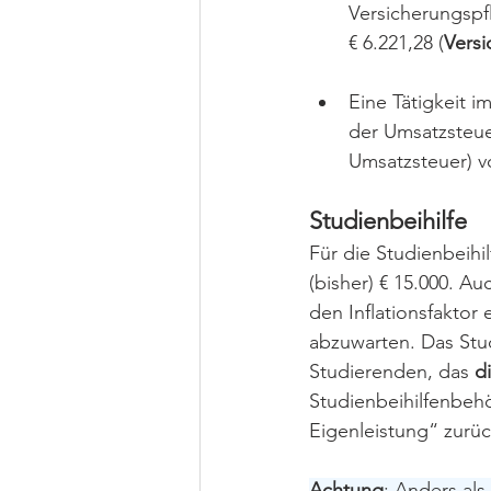
Versicherungspf
€ 6.221,28 (
Vers
Eine Tätigkeit i
der Umsatzsteuer
Umsatzsteuer) vo
Studienbeihilfe
Für die Studienbeihi
(bisher) € 15.000. Au
den Inflationsfaktor
abzuwarten. Das Stu
Studierenden, das 
d
Studienbeihilfenbeh
Eigenleistung“ zurüc
Achtung
: Anders als