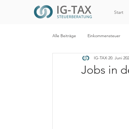
Start
Alle Beiträge
Einkommensteuer
IG-TAX
20. Juni 20
Internationales Steuerrecht
R
Jobs in d
WiEReG
Kapitalertragsteuer
Digitalisierung
Mehrwertsteue