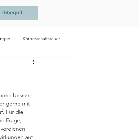
ungen
Körperschaftsteuer
e
Ertragsteuer
steuer
EU
innen bessern 
er gerne mit 
f. Für die 
die Frage, 
 verdienen 
irkungen auf  