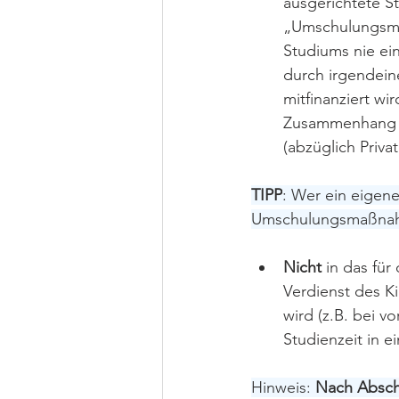
ausgerichtete S
„Umschulungsma
Studiums nie ei
durch irgendeine
mitfinanziert wi
Zusammenhang mi
(abzüglich Privat
TIPP
: Wer ein eigen
Umschulungsmaßnah
Nicht
 in das fü
Verdienst des Ki
wird (z.B. bei v
Studienzeit in e
Hinweis: 
Nach Absch