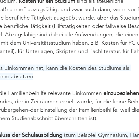
tudium. 
Kosten für ein Studium
 sind als steuerliche 
ßnahme“ abzugsfähig, und zwar auch dann, wenn vor 
ne berufliche Tätigkeit ausgeübt wurde, aber das Studiu
 berufliche Tätigkeit (Hilfstätigkeiten oder fallweise Bes
rd. Abzugsfähig sind dabei alle Aufwendungen, die einen
t dem Universitätsstudium haben, z.B. Kosten für PC u
anteil), für Unterlagen, Skripten und Fachliteratur, für Fa
es Einkommen hat, kann die Kosten des Studiums als 
me absetzen
.
r die Familienbeihilfe relevante Einkommen 
einzubeziehen
ndes, der in Zeiträumen erzielt wurde, für die keine Beih
orübergehen-der Einstellung der Familienbeihilfe, weil d
inem Studienabschnitt überschritten ist).
luss der Schulausbildung
 (zum Beispiel Gymnasium, Ha