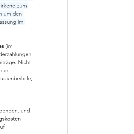
wirkend zum 
ch um den 
fassung im 
es
 (im 
nderzahlungen 
iträge. Nicht 
hlen 
dienbeihilfe, 
penden, und 
gskosten
uf 