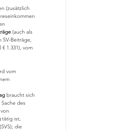
 (zusätzlich 
ahreseinkommen 
en 
träge
 (auch als 
 SV-Beiträge, 
 € 1.331), vom 
ird vom 
inem 
 
rag
 braucht sich 
s Sache des 
 von 
g
 tätig ist, 
(SVS); die 