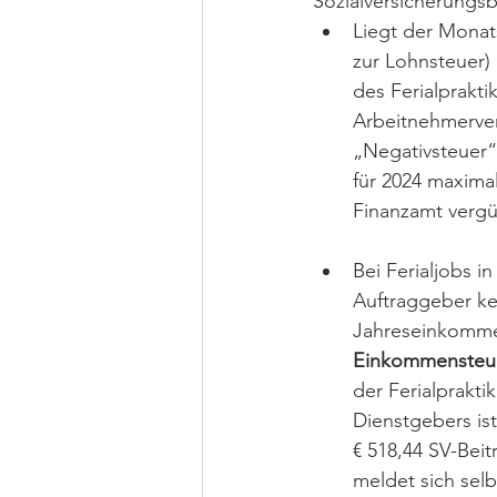
Sozialversicherungsb
Liegt der Monat
zur Lohnsteuer)
des Ferialprakti
Arbeitnehmerver
„Negativsteuer“
für 2024 maxima
Finanzamt vergü
Bei Ferialjobs i
Auftraggeber k
Jahreseinkommen
Einkommensteue
der Ferialprakti
Dienstgebers ist
€ 518,44 SV-Bei
meldet sich selb