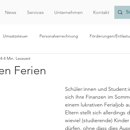
News
Services
Unternehmen
Kontakt
Umsatzsteuer
Personalverrechnung
Förderungen/Entlast
24
4 Min. Lesezeit
echnungslegung/Bilanzierung
Rechtliches
Forschungsprämi
en Ferien
Nachhaltigkeit
Finanzamt
Verrechnungspreise
Vor
Schüler:innen und Student:
sich ihre Finanzen im Somm
einem lukrativen Ferialjob au
r
Eltern stellt sich allerdings 
wieviel
(studierende) Kinder
dürfen, ohne dass dies Ausw