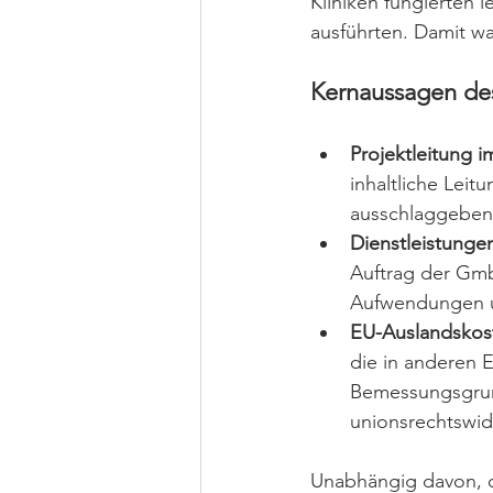
Kliniken fungierten 
ausführten. Damit wa
Kernaussagen de
Projektleitung i
inhaltliche Leit
ausschlaggeben
Dienstleistunge
Auftrag der Gmb
Aufwendungen u
EU-Auslandskost
die in anderen E
Bemessungsgrund
unionsrechtswid
Unabhängig davon, ob