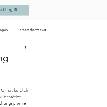
ungen
Körperschaftsteuer
e
Ertragsteuer
ng
steuer
EU
G) hat kürzlich 
l bestätigt, 
chungsprämie 