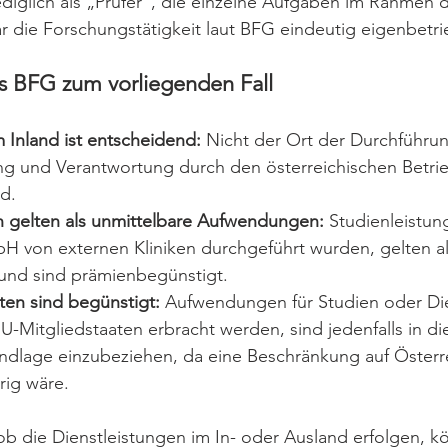
lediglich als „Prüfer“, die einzelne Aufgaben im Rahmen d
r die Forschungstätigkeit laut BFG eindeutig eigenbetrie
s BFG zum vorliegenden Fall
m Inland ist entscheidend:
 Nicht der Ort der Durchführun
ung und Verantwortung durch den österreichischen Betrie
d.
n gelten als unmittelbare Aufwendungen:
 Studienleistun
H von externen Kliniken durchgeführt wurden, gelten al
nd sind prämienbegünstigt.
en sind begünstigt:
 Aufwendungen für Studien oder Die
U-Mitgliedstaaten erbracht werden, sind jedenfalls in di
lage einzubeziehen, da eine Beschränkung auf Österr
rig wäre.
 die Dienstleistungen im In- oder Ausland erfolgen, kö