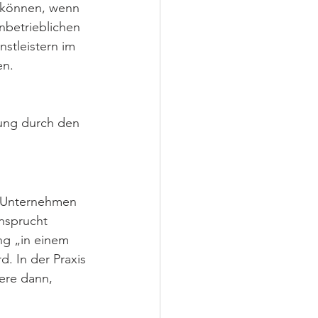
 können, wenn 
nbetrieblichen 
stleistern im 
en.
rung durch den 
 Unternehmen 
nsprucht 
ng „in einem 
d. In der Praxis 
ere dann, 