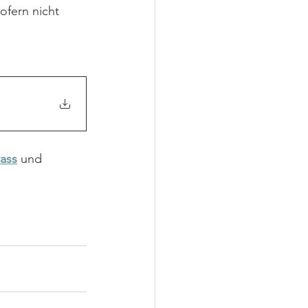
fern nicht 
rass
und