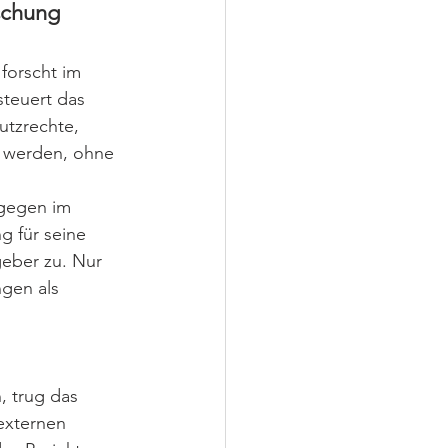
schung
forscht im 
teuert das 
utzrechte, 
g werden, ohne 
ngegen im 
g für seine 
eber zu. Nur 
gen als 
 
, trug das 
 externen 