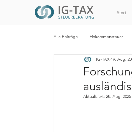
Start
Alle Beiträge
Einkommensteuer
IG-TAX
19. Aug. 20
Internationales Steuerrecht
R
Forschun
ausländi
WiEReG
Kapitalertragsteuer
Aktualisiert:
28. Aug. 2025
Digitalisierung
Mehrwertsteue