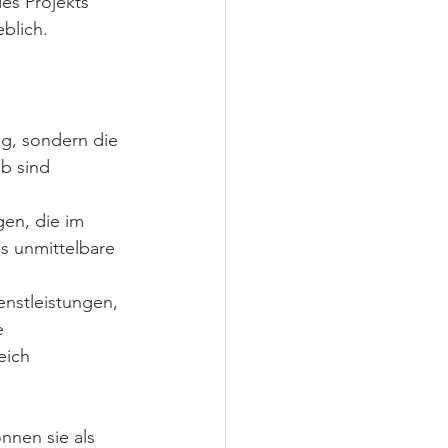
es Projekts 
blich.
g, sondern die 
b sind 
gen, die im 
s unmittelbare 
nstleistungen, 
e 
eich 
nnen sie als 