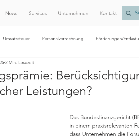
News
Services
Unternehmen
Kontakt
Umsatzsteuer
Personalverrechnung
Förderungen/Entlast
25
2 Min. Lesezeit
echnungslegung/Bilanzierung
Rechtliches
Forschungsprämi
gsprämie: Berücksichtigu
scher Leistungen?
Nachhaltigkeit
Finanzamt
Verrechnungspreise
Vor
r
Das Bundesfinanzgericht (BF
in einem praxisrelevanten Fal
dass Unternehmen die Fors