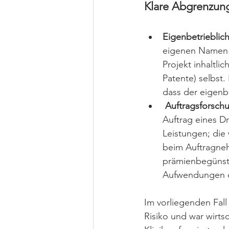
Klare Abgrenzung
Eigenbetrieblic
eigenen Namen u
Projekt inhaltli
Patente) selbst.
dass der eigenbe
Auftragsforsch
Auftrag eines Dr
Leistungen; die
beim Auftragneh
prämienbegünsti
Aufwendungen d
Im vorliegenden Fall
Risiko und war wirtsc