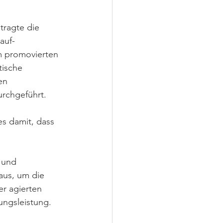
tragte die 
auf-
m promovierten 
tische 
en 
urchgeführt.
s damit, dass 
 und 
aus, um die 
er agierten 
ungsleistung.