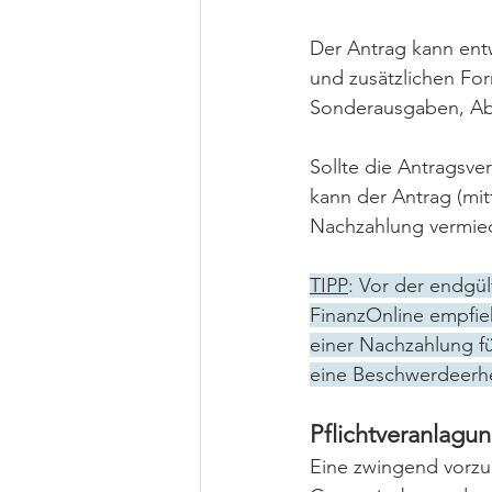
Der Antrag kann entw
und zusätzlichen Fo
Sonderausgaben, Abs
Sollte die Antragsv
kann der Antrag (mi
Nachzahlung vermie
TIPP
: Vor der endgü
FinanzOnline empfieh
einer Nachzahlung fü
eine Beschwerdeerh
Pflichtveranlagu
Eine zwingend vorzu