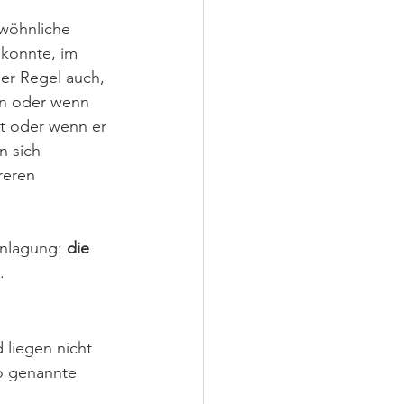
wöhnliche 
konnte, im 
er Regel auch, 
en oder wenn 
t oder wenn er 
 sich 
reren 
anlagung: 
die 
.
 liegen nicht 
so genannte 