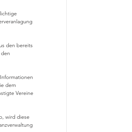
ichtige 
erveranlagung 
us den bereits 
 den 
Informationen 
die dem 
stigte Vereine 
o, wird diese 
anzverwaltung 