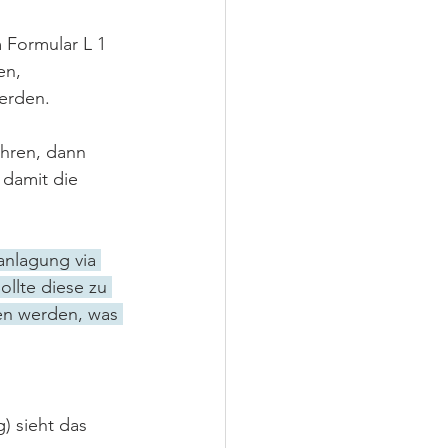
 Formular L 1 
en, 
erden.
hren, dann 
damit die 
anlagung via 
llte diese zu 
en werden, was 
 sieht das 