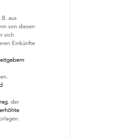
z.B. aus 
ann von diesen 
r sich 
eren Einkünfte 
beitgebern
gen.
d 
rag
, der 
erhöhte 
orlagen. 