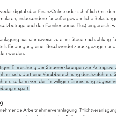
eder digital über FinanzOnline oder schriftlich (mit dem
rmularen, insbesondere für außergewöhnliche Belastung
etzbeträge und den Familienbonus Plus) eingereicht w
eranlagung ausnahmsweise zu einer Steuernachzahlung fü
ttels Einbringung einer Beschwerde) zurückgezogen und 
den werden.
ltigen Einreichung der Steuererklärungen zur Antragsver
lt es sich, dort eine Vorabberechnung durchzuführen. So
hren, so kann von der freiwilligen Einreichung abgeseh
ebung erspart.
ng
nehmende Arbeitnehmerveranlagung (Pflichtveranlagung)