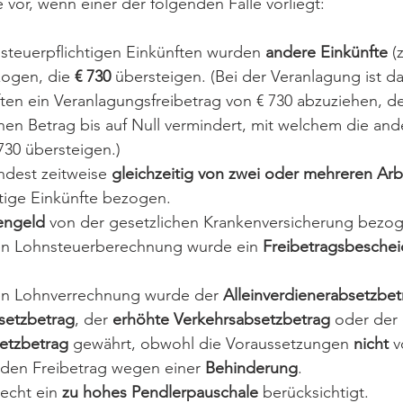
vor, wenn einer der folgenden Fälle vorliegt:
teuerpflichtigen Einkünften wurden 
andere Einkünfte
 (
ogen, die 
€ 730
 übersteigen. (Bei der Veranlagung ist d
ten ein Veranlagungsfreibetrag von € 730 abzuziehen, de
nen Betrag bis auf Null vermindert, mit welchem die and
730 übersteigen.)
dest zeitweise 
gleichzeitig von zwei oder mehreren Ar
htige Einkünfte bezogen.
engeld
 von der gesetzlichen Krankenversicherung bezo
en Lohnsteuerberechnung wurde ein 
Freibetragsbeschei
en Lohnverrechnung wurde der 
Alleinverdienerabsetzbet
bsetzbetrag
, der 
erhöhte Verkehrsabsetzbetrag
 oder der 
etzbetrag 
gewährt, obwohl die Voraussetzungen 
nicht
 v
r den Freibetrag wegen einer 
Behinderung
.
echt ein 
zu hohes Pendlerpauschale
 berücksichtigt.