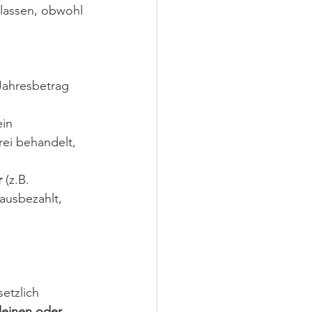
elassen, obwohl 
Jahresbetrag 
ein 
rei behandelt, 
r 
(z.B. 
ausbezahlt, 
etzlich 
leinen oder 