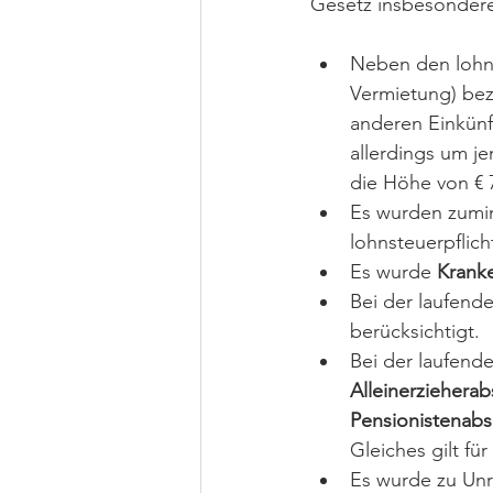
Gesetz insbesondere 
Neben den lohns
Vermietung) bez
anderen Einkünf
allerdings um je
die Höhe von € 
Es wurden zumin
lohnsteuerpflic
Es wurde 
Krank
Bei der laufend
berücksichtigt.
Bei der laufend
Alleinerziehera
Pensionistenabs
Gleiches gilt fü
Es wurde zu Unr