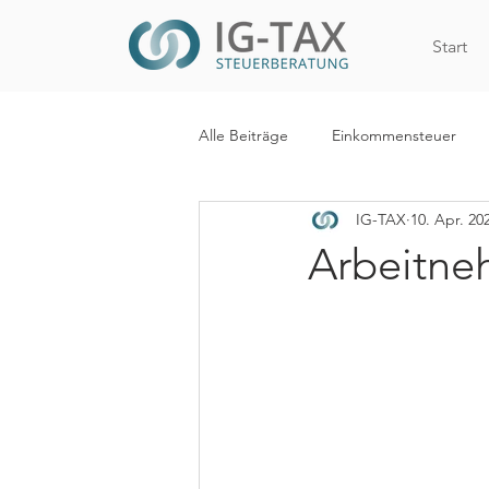
Start
Alle Beiträge
Einkommensteuer
IG-TAX
10. Apr. 20
Internationales Steuerrecht
R
Arbeitne
WiEReG
Kapitalertragsteuer
Digitalisierung
Mehrwertsteue