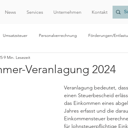
News
Services
Unternehmen
Kontakt
Umsatzsteuer
Personalverrechnung
Förderungen/Entlast
25
9 Min. Lesezeit
echnungslegung/Bilanzierung
Rechtliches
Forschungsprämi
hmer-Veranlagung 2024
Nachhaltigkeit
Finanzamt
Verrechnungspreise
Vor
Veranlagung bedeutet, dass
einen Steuerbescheid erläss
das Einkommen eines abgel
r
Jahres erfasst und die darau
Einkommensteuer berechnet
für lohnsteuerpflichtige Ein