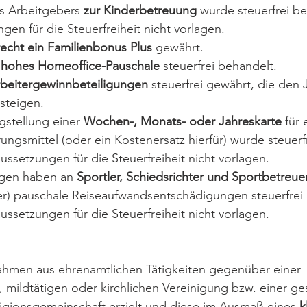
s Arbeitgebers 
zur Kinderbetreuung 
wurde steuerfrei b
gen für die Steuerfreiheit nicht vorlagen.
echt ein Familienbonus Plus
 gewährt.
 hohes Homeoffice-Pauschale
 steuerfrei behandelt.
rbeitergewinnbeteiligungen
 steuerfrei gewährt, die den 
steigen.
gstellung einer 
Wochen-, Monats- oder Jahreskarte
 für 
ngsmittel (oder ein Kostenersatz hierfür) wurde steuerf
ssetzungen für die Steuerfreiheit nicht vorlagen.
ngen haben an
 Sportler, Schiedsrichter und Sportbetreue
er) pauschale Reiseaufwandsentschädigungen steuerfrei 
ssetzungen für die Steuerfreiheit nicht vorlagen.
hmen aus ehrenamtlichen Tätigkeiten gegenüber einer 
mildtätigen oder kirchlichen Vereinigung bzw. einer ges
igionsgemeinschaft erzielt und diese im Ausmaß eines 
k