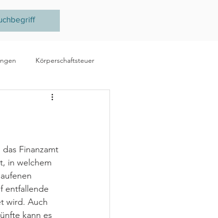
ungen
Körperschaftsteuer
e
Ertragsteuer
steuer
EU
 das Finanzamt 
t, in welchem 
aufenen 
f entfallende 
 wird. Auch 
künfte kann es 