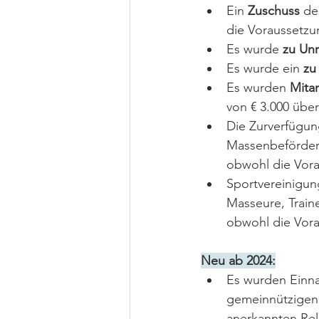
Ein 
Zuschuss
 de
die Voraussetzun
Es wurde 
zu Unr
Es wurde ein
 zu
Es wurden 
Mita
von € 3.000 über
Die Zurverfügun
Massenbeförderu
obwohl die Vorau
Sportvereinigu
Masseure, Train
obwohl die Vorau
Neu ab 2024:
Es wurden Einna
gemeinnützigen, 
anerkannten Rel