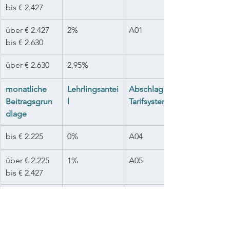
bis € 2.427
über € 2.427 
2%
A01
bis € 2.630
über € 2.630
2,95%
monatliche 
Lehrlingsantei
Abschlag im 
Beitragsgrun
l
Tarifsystem
dlage
bis € 2.225
0%
A04
über € 2.225 
1%
A05
bis € 2.427
über € 2.427
1,15%
Sie haben noch Fragen? Unsere 