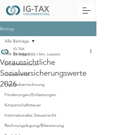
Beitrag
Alle Beiträge
IG-TAX
Alle Beiträge
23. Sept. 2025
1 Min. Lesezeit
Voraussichtliche
Einkommensteuer
Sozialversicherungswerte
Umsatzsteuer
2026
Personalverrechnung
Förderungen/Entlastungen
Körperschaftsteuer
Internationales Steuerrecht
Rechnungslegung/Bilanzierung