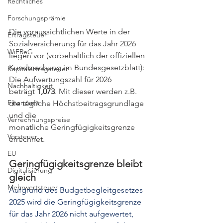
Rechtliches
Forschungsprämie
Die voraussichtlichen Werte in der 
Ertragsteuer
Sozialversicherung für das Jahr 2026 
WiEReG
liegen vor (vorbehaltlich der offiziellen 
Kundmachung im Bundesgesetzblatt): 
Kapitalertragsteuer
Die Aufwertungszahl für 2026
Nachhaltigkeit
beträgt 
1,073
. Mit dieser werden z.B. 
Finanzamt
die tägliche Höchstbeitragsgrundlage 
und die
Verrechnungspreise
monatliche Geringfügigkeitsgrenze 
Vorsteuer
errechnet. 
EU
Geringfügigkeitsgrenze bleibt 
Digitalisierung
gleich
Mehrwertsteuer
Aufgrund des Budgetbegleitgesetzes 
2025 wird die Geringfügigkeitsgrenze 
für das Jahr 2026 nicht aufgewertet, 