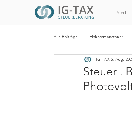
Start
Alle Beiträge
Einkommensteuer
IG-TAX
5. Aug. 202
Internationales Steuerrecht
R
Steuerl. 
Photovol
WiEReG
Kapitalertragsteuer
Digitalisierung
Mehrwertsteue