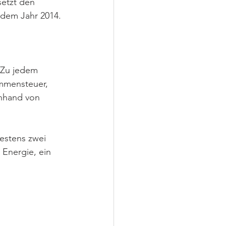
setzt den 
 dem Jahr 2014. 
 Zu jedem 
mmensteuer, 
anhand von 
estens zwei 
Energie, ein 