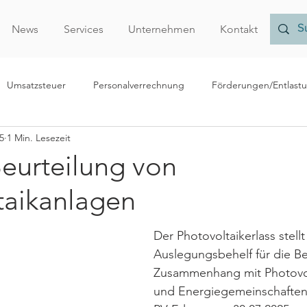
News
Services
Unternehmen
Kontakt
Umsatzsteuer
Personalverrechnung
Förderungen/Entlast
5
1 Min. Lesezeit
echnungslegung/Bilanzierung
Rechtliches
Forschungsprämi
Beurteilung von
taikanlagen
Nachhaltigkeit
Finanzamt
Verrechnungspreise
Vor
Der Photovoltaikerlass stellt
r
Auslegungsbehelf für die B
Zusammenhang mit Photovol
und Energiegemeinschaften 