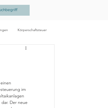
ungen
Körperschaftsteuer
e
Ertragsteuer
steuer
EU
 einen 
esteuerung im 
taikanlagen 
dar. Der neue 