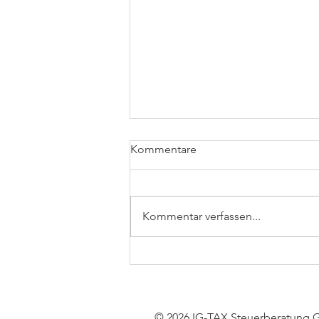
Kommentare
Kommentar verfassen...
Grunderwerbsteuer: BMF
schafft Klarheit nach EuGH-
Urteil
© 2026 IG-TAX Steuerberatung