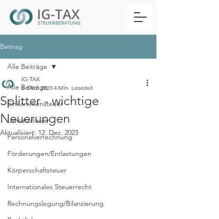
Beitrag
Alle Beiträge
IG-TAX
Alle Beiträge
6. Dez. 2023
4 Min. Lesezeit
Splitter - wichtige
Einkommensteuer
Neuerungen
Umsatzsteuer
Aktualisiert:
12. Dez. 2023
Personalverrechnung
Förderungen/Entlastungen
Körperschaftsteuer
Internationales Steuerrecht
Rechnungslegung/Bilanzierung