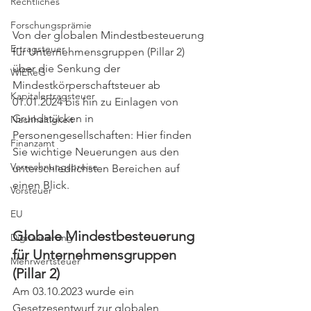
Rechtliches
Forschungsprämie
Von der globalen Mindestbesteuerung 
Ertragsteuer
für Unternehmensgruppen (Pillar 2) 
über die Senkung der 
WiEReG
Mindestkörperschaftsteuer ab 
Kapitalertragsteuer
01.01.2024 bis hin zu Einlagen von 
Grundstücken in 
Nachhaltigkeit
Personengesellschaften: Hier finden 
Finanzamt
Sie wichtige Neuerungen aus den 
Verrechnungspreise
unterschiedlichsten Bereichen auf 
einen Blick.
Vorsteuer
EU
Globale Mindestbesteuerung 
Digitalisierung
für Unternehmensgruppen  
Mehrwertsteuer
(Pillar 2)
Am 03.10.2023 wurde ein 
Gesetzesentwurf zur globalen 