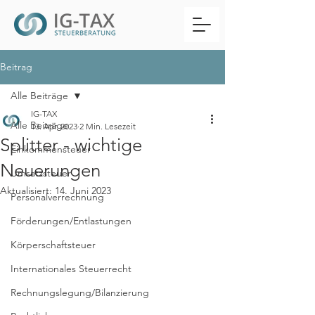
Beitrag
Alle Beiträge
IG-TAX
Alle Beiträge
13. Apr. 2023
2 Min. Lesezeit
Splitter - wichtige
Einkommensteuer
Neuerungen
Umsatzsteuer
Aktualisiert:
14. Juni 2023
Personalverrechnung
Förderungen/Entlastungen
Körperschaftsteuer
Internationales Steuerrecht
Rechnungslegung/Bilanzierung