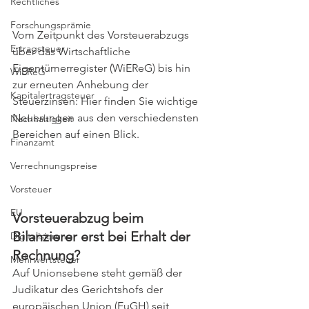
Rechtliches
Forschungsprämie
Vom Zeitpunkt des Vorsteuerabzugs 
Ertragsteuer
über das Wirtschaftliche 
Eigentümerregister (
WiEReG) bis hin 
WiEReG
zur erneuten Anhebung der 
Kapitalertragsteuer
Steuerzinsen
: Hier finden Sie wichtige 
Neuerungen aus den verschiedensten 
Nachhaltigkeit
Bereichen auf einen Blick.
Finanzamt
Verrechnungspreise
Vorsteuer
EU
Vorsteuerabzug beim 
Bilanzierer erst bei Erhalt der 
Digitalisierung
Rechnung?
Mehrwertsteuer
Auf Unionsebene steht gemäß der 
Judikatur des Gerichtshofs der 
europäischen Union (EuGH) seit 