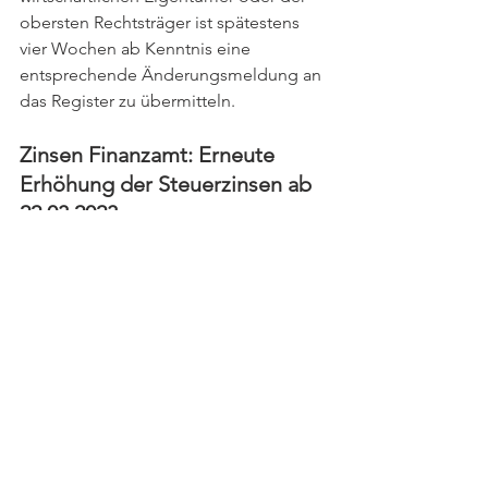
obersten Rechtsträger ist spätestens 
vier Wochen ab Kenntnis eine 
entsprechende Änderungsmeldung an 
das Register zu übermitteln.
Zinsen Finanzamt: Erneute 
Erhöhung der Steuerzinsen ab 
22.03.2023
Zum wiederholten Mal innerhalb kurzer 
Zeit wurden die Stundungs-, 
Anspruchs-, Aussetzungs-, 
Beschwerde- und Umsatzsteuerzinsen 
aufgrund der Erhöhung des 
Basiszinssatzes um weitere 0,5% 
erhöht. In der nachfolgenden Tabelle 
finden Sie einen Überblick über die 
Entwicklung der Zinssätze: