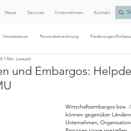
News
Services
Unternehmen
Kontakt
Umsatzsteuer
Personalverrechnung
Förderungen/Entlast
25
1 Min. Lesezeit
echnungslegung/Bilanzierung
Rechtliches
Forschungsprämi
en und Embargos: Helpde
MU
Nachhaltigkeit
Finanzamt
Verrechnungspreise
Vor
Wirtschaftsembargos bzw. -
r
können gegenüber Ländern
Unternehmen, Organisatione
Personen sowie speziellen 