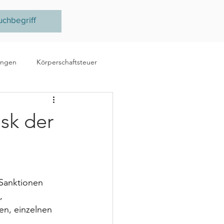
ungen
Körperschaftsteuer
e
Ertragsteuer
sk der
steuer
EU
Sanktionen 
, 
n, einzelnen 