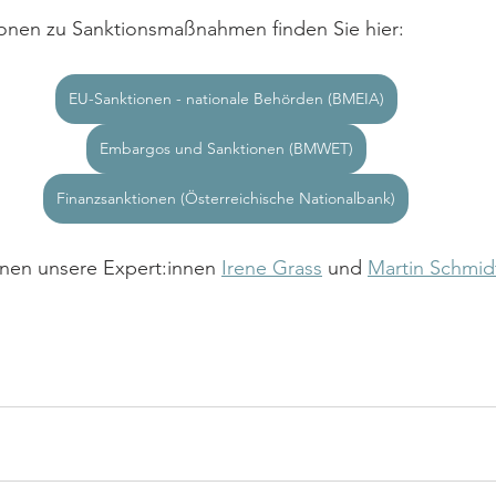
tionen zu Sanktionsmaßnahmen finden Sie hier:
EU-Sanktionen - nationale Behörden (BMEIA)
Embargos und Sanktionen (BMWET)
Finanzsanktionen (Österreichische Nationalbank)
hnen unsere Expert:innen 
Irene Grass
 und 
Martin Schmid