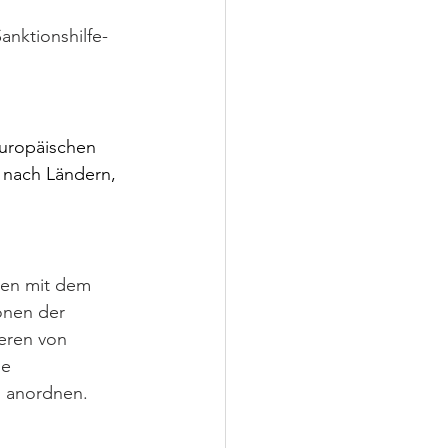
nktionshilfe- 
Europäischen 
 nach Ländern, 
men mit dem 
onen der 
eren von 
e 
 anordnen.