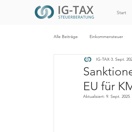
Start
Alle Beiträge
Einkommensteuer
IG-TAX
3. Sept. 20
Internationales Steuerrecht
R
Sanktion
EU für K
WiEReG
Kapitalertragsteuer
Aktualisiert:
9. Sept. 2025
Digitalisierung
Mehrwertsteue