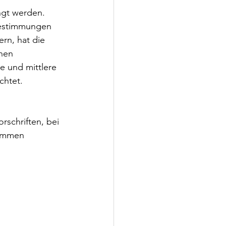
ngt werden. 
Bestimmungen 
rn, hat die 
nen 
ne und mittlere 
chtet.
schriften, bei 
rammen 