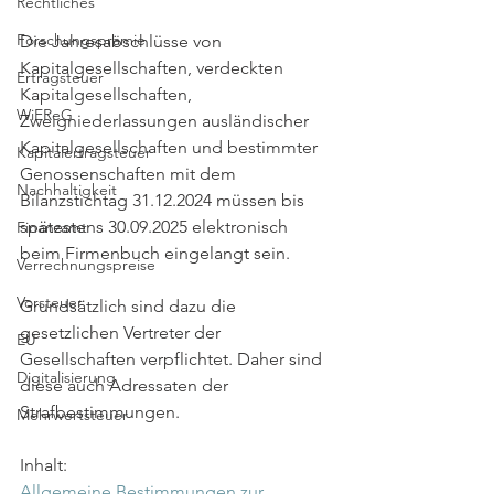
Rechtliches
Forschungsprämie
Die Jahresabschlüsse von 
Kapitalgesellschaften, verdeckten 
Ertragsteuer
Kapitalgesellschaften, 
WiEReG
Zweigniederlassungen ausländischer 
Kapitalgesellschaften und bestimmter 
Kapitalertragsteuer
Genossenschaften mit dem 
Nachhaltigkeit
Bilanzstichtag 31.12.2024 müssen bis 
spätestens 30.09.2025 elektronisch 
Finanzamt
beim Firmenbuch eingelangt sein. 
Verrechnungspreise
Vorsteuer
Grundsätzlich sind dazu die 
gesetzlichen Vertreter der 
EU
Gesellschaften verpflichtet. Daher sind 
Digitalisierung
diese auch Adressaten der 
Strafbestimmungen.
Mehrwertsteuer
Inhalt:
Allgemeine Bestimmungen zur 