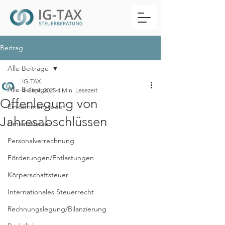
Beitrag
Alle Beiträge
IG-TAX
Alle Beiträge
4. Sept. 2025
4 Min. Lesezeit
Offenlegung von
Einkommensteuer
Jahresabschlüssen
Umsatzsteuer
Personalverrechnung
Förderungen/Entlastungen
Körperschaftsteuer
Internationales Steuerrecht
Rechnungslegung/Bilanzierung