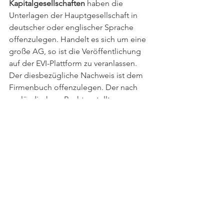
Kapitalgesellschaften
 haben die 
Unterlagen der Hauptgesellschaft in 
deutscher oder englischer Sprache 
offenzulegen. Handelt es sich um eine 
große AG, so ist die Veröffentlichung 
auf der EVI-Plattform zu veranlassen. 
Der diesbezügliche Nachweis ist dem 
Firmenbuch offenzulegen. Der nach 
ausländischem Recht erstellte 
Jahresabschluss stellt insofern auch 
eine Ausnahme von der strukturierten 
Einreichung an das Firmenbuch dar. 
Befreiungstatbestand: Eine 
Veröffentlichung in Österreich kann 
unterbleiben, wenn die geforderten 
Unterlagen in Deutsch oder in einer in 
internationalen Finanzkreisen 
gebräuchlichen Sprache über das 