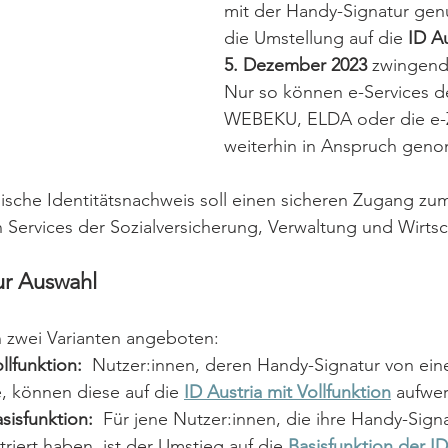
mit der Handy-Signatur genu
die Umstellung auf die
 ID Au
5. Dezember 2023 
zwingen
Nur so können e-Services 
WEBEKU, ELDA oder die e-Z
weiterhin in Anspruch gen
nische Identitätsnachweis soll einen sicheren Zugang z
 Services der Sozialversicherung, Verwaltung und Wirtsch
ur Auswahl
in zwei Varianten angeboten: 
llfunktion: 
 Nutzer:innen, deren Handy-Signatur von ein
e, können diese auf die 
ID Austria mit Vollfunktion
 aufwer
sisfunktion: 
 Für jene Nutzer:innen, die ihre Handy-Signa
triert haben, ist der Umstieg auf die 
Basisfunktion der ID