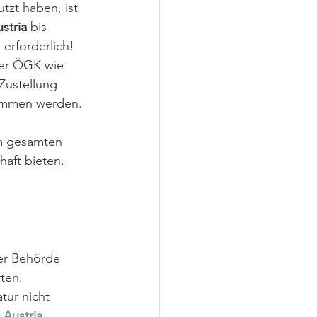
tzt haben, ist 
stria 
bis
d
erforderlich! 
der ÖGK wie 
ustellung 
ommen werden. 
um gesamten 
aft bieten. 
er Behörde 
ten. 
tur nicht 
 Austria