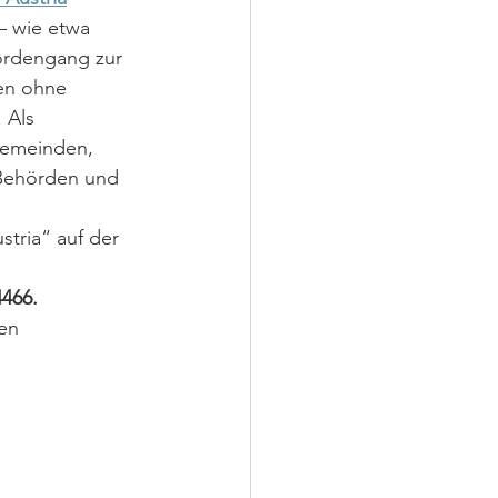
– wie etwa 
hördengang zur 
en ohne 
 Als 
Gemeinden, 
 Behörden und 
tria“ auf der 
4466.
en 