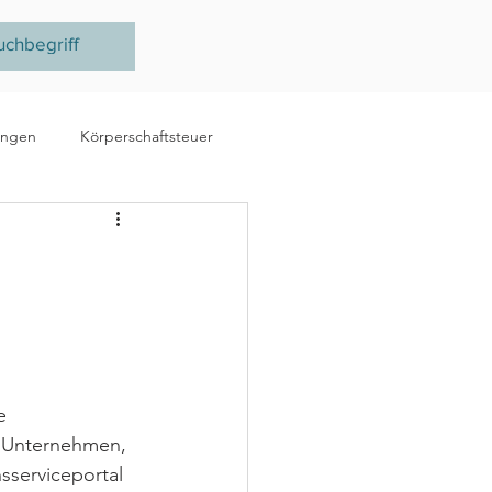
ungen
Körperschaftsteuer
e
Ertragsteuer
steuer
EU
e 
 Unternehmen, 
sserviceportal 