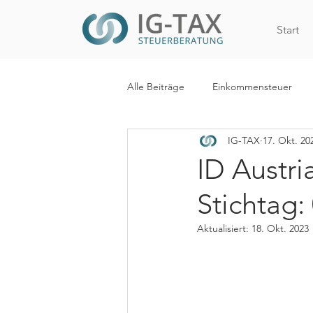
Start
Alle Beiträge
Einkommensteuer
IG-TAX
17. Okt. 20
Internationales Steuerrecht
R
ID Austri
Stichtag:
WiEReG
Kapitalertragsteuer
Aktualisiert:
18. Okt. 2023
Digitalisierung
Mehrwertsteue