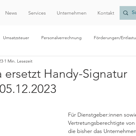
News
Services
Unternehmen
Kontakt
Umsatzsteuer
Personalverrechnung
Förderungen/Entlast
23
1 Min. Lesezeit
echnungslegung/Bilanzierung
Rechtliches
Forschungsprämi
a ersetzt Handy-Signatur
 05.12.2023
Nachhaltigkeit
Finanzamt
Verrechnungspreise
Vor
r
Für Dienstgeber:innen sowi
Vertretungsberechtigte von
die bisher das Unternehmen