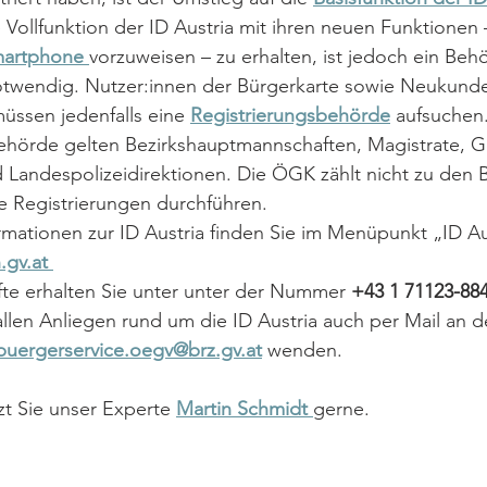
Vollfunktion der ID Austria mit ihren neuen Funktionen 
artphone 
vorzuweisen – zu erhalten, ist jedoch ein Be
otwendig. Nutzer:innen der Bürgerkarte sowie Neukund
üssen jedenfalls eine 
Registrierungsbehörde
 aufsuchen.
ehörde gelten Bezirkshauptmannschaften, Magistrate, 
 Landespolizeidirektionen. Die ÖGK zählt nicht zu den
e Registrierungen durchführen.
mationen zur ID Austria finden Sie im Menüpunkt „ID Aus
.gv.at 
te erhalten Sie unter unter der Nummer 
+43 1 71123-88
allen Anliegen rund um die ID Austria auch per Mail an d
buergerservice.oegv@brz.gv.at
 wenden.
zt Sie unser Experte 
Martin Schmidt 
gerne.