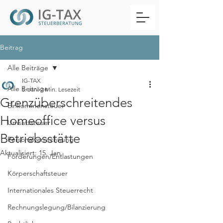
Beitrag
Alle Beiträge
IG-TAX
Alle Beiträge
5. Jan.
2 Min. Lesezeit
Grenzüberschreitendes
Einkommensteuer
Homeoffice versus
Umsatzsteuer
Betriebsstätte
Personalverrechnung
Aktualisiert:
15. Jan.
Förderungen/Entlastungen
Körperschaftsteuer
Internationales Steuerrecht
Rechnungslegung/Bilanzierung