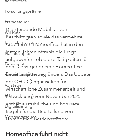
Rechtliches
Forschungsprämie
Ertragsteuer
Die steigende Mobilität von 
WiEReG
Beschäftigten sowie das vermehrte 
Kapitalertragsteuer
Arbeiten im Homeoffice hat in den 
letzten Jahren oftmals die Frage 
Nachhaltigkeit
aufgeworfen, ob diese Tätigkeiten für 
Finanzamt
den Dienstgeber eine Homeoffice-
Betriebsstätte begründen.
 Das Update 
Verrechnungspreise
der OECD (Organisation für 
Vorsteuer
wirtschaftliche Zusammenarbeit und 
EU
Entwicklung) vom November 2025 
enthält 
ausführliche und konkrete 
Digitalisierung
Regeln für die Beurteilung von 
Mehrwertsteuer
Homeoffice-Betriebsstätten:
Homeoffice führt nicht 