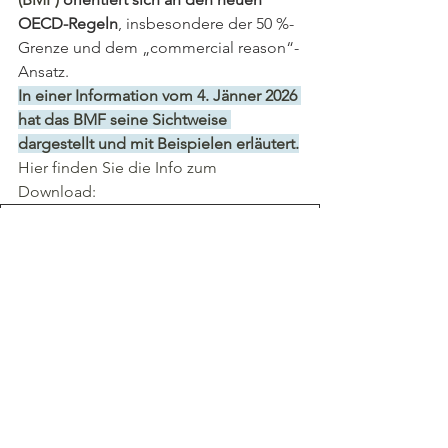
OECD-Regeln
, insbesondere der 50 %-
Grenze und dem „commercial reason“-
Ansatz.
In einer Information vom 4. Jänner 2026 
hat das BMF seine Sichtweise 
dargestellt und mit Beispielen erläutert.
Hier finden Sie die Info zum 
Download: 
Information BMF 04.01.2026
.pdf
PDF herunterladen • 830KB
Update des OECD-Musterkommentares
Bei Fragen zum Thema "Homeoffice" 
unterstützen Sie unsere Expert:innen 
Irene Grass 
und 
Martin Schmidt 
gerne.