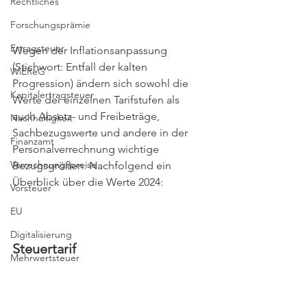
Rechtliches
Forschungsprämie
Ertragsteuer
Wegen der Inflationsanpassung 
(Stichwort: Entfall der kalten 
WiEReG
Progression) ändern sich sowohl die 
Kapitalertragsteuer
Werte der einzelnen Tarifstufen als 
auch Absetz- und Freibeträge, 
Nachhaltigkeit
Sachbezugswerte und andere in der 
Finanzamt
Personalverrechnung wichtige 
Verrechnungspreise
Bezugsgrößen. Nachfolgend ein 
Überblick über die Werte 2024:
Vorsteuer
EU
Digitalisierung
Steuertarif
Mehrwertsteuer