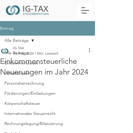
Beitrag
Alle Beiträge
IG-TAX
Alle Beiträge
14. Feb. 2024
1 Min. Lesezeit
Einkommensteuerliche
Einkommensteuer
Neuerungen im Jahr 2024
Umsatzsteuer
Personalverrechnung
Förderungen/Entlastungen
Körperschaftsteuer
Internationales Steuerrecht
Rechnungslegung/Bilanzierung