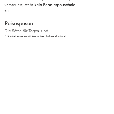
versteuert, steht 
kein Pendlerpauschale
zu.
Reisespesen
Die Sätze für Tages- und 
Nächtigungsdiäten im Inland sind 
unverändert geblieben:
Bei Fragen stehen Ihnen unsere 
Expert:innen 
Irene Grass
 und 
Martin 
Schmidt
 gerne zur Verfügung.
Foto: Wixmedien
Personalverrechnung
Einkommensteuer