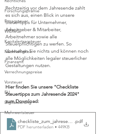
Rechtliches
Rechtzeitig vor dem Jahresende zahlt 
Forschungsprämie
es sich aus, einen Blick in unsere 
Ertragsteuer
Steuertipps für Unternehmer, 
Arbeitgeber & Mitarbeiter, 
WiEReG
Arbeitnehmer sowie alle 
Kapitalertragsteuer
Steuerpflichtigen zu werfen. So 
übersehen Sie nichts und können noch 
Nachhaltigkeit
alle Möglichkeiten legaler steuerlicher 
Finanzamt
Gestaltungen nutzen.
Verrechnungspreise
Vorsteuer
Hier finden Sie unsere "Checkliste 
EU
Steuertipps zum Jahresende 2024" 
zum Download:
Digitalisierung
Mehrwertsteuer
checkliste_zum_jahresende_2024_0
.pdf
PDF herunterladen • 449KB