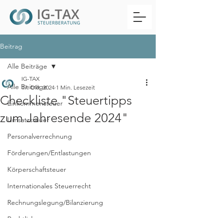
Beitrag
Alle Beiträge
IG-TAX
Alle Beiträge
17. Okt. 2024
1 Min. Lesezeit
Checkliste "Steuertipps
Einkommensteuer
zum Jahresende 2024"
Umsatzsteuer
Personalverrechnung
Förderungen/Entlastungen
Körperschaftsteuer
Internationales Steuerrecht
Rechnungslegung/Bilanzierung