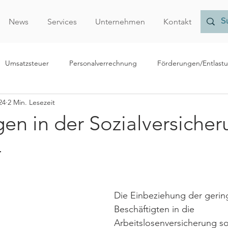
News
Services
Unternehmen
Kontakt
Umsatzsteuer
Personalverrechnung
Förderungen/Entlast
24
2 Min. Lesezeit
echnungslegung/Bilanzierung
Rechtliches
Forschungsprämi
en in der Sozialversicher
4
Nachhaltigkeit
Finanzamt
Verrechnungspreise
Vor
r
Die Einbeziehung der gerin
Beschäftigten in die 
Arbeitslosenversicherung so