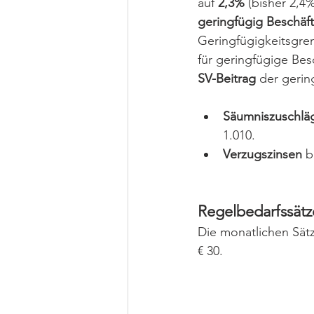
auf 
2,3%
 (bisher 2,4
geringfügig Beschäft
Geringfügigkeitsgren
für geringfügige Bes
SV-Beitrag 
der gerin
Säumniszuschlä
1.010.
Verzugszinsen 
b
Regelbedarfssätze
Die monatlichen Sätz
€ 30.