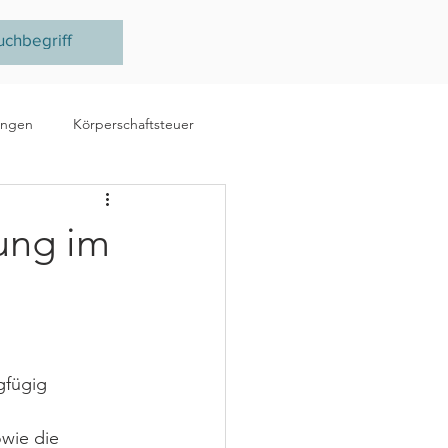
ungen
Körperschaftsteuer
e
Ertragsteuer
ung im
steuer
EU
gfügig 
wie die 