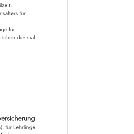
zeit, 
alters für 
r 
ge für 
stehen diesmal 
versicherung
), für Lehrlinge 