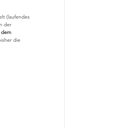
t (laufendes 
n der 
) dem 
isher die 