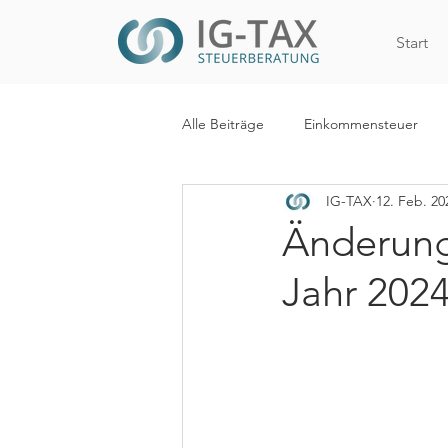
Start
Alle Beiträge
Einkommensteuer
IG-TAX
12. Feb. 20
Internationales Steuerrecht
R
Änderung
Jahr 202
WiEReG
Kapitalertragsteuer
Digitalisierung
Mehrwertsteue