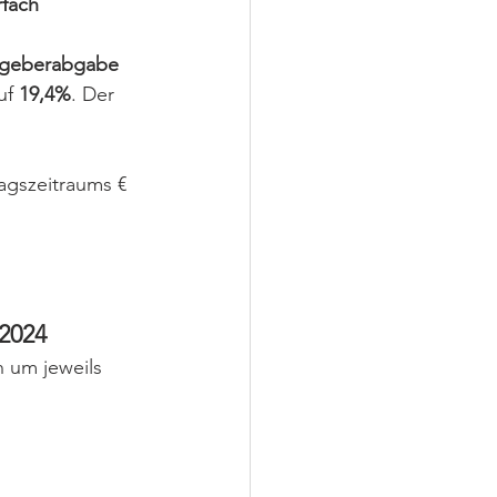
fach 
tgeberabgabe 
uf 
19,4%
. Der 
agszeitraums € 
 2024
 um jeweils 