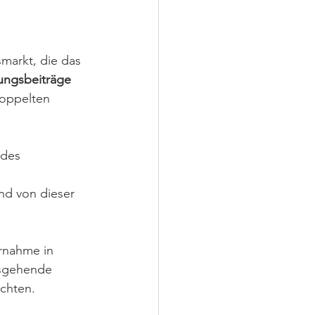
smarkt, die das 
ungsbeiträge 
doppelten 
 des 
nd von dieser 
rnahme in 
usgehende 
ichten.