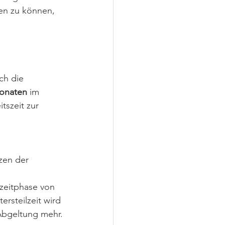
en zu können, 
ch die 
onaten
 im 
tszeit zur 
zen der 
izeitphase von 
rsteilzeit wird 
 Abgeltung mehr.