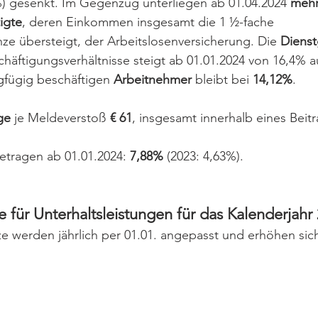
%) gesenkt. Im Gegenzug unterliegen ab 01.04.2024 
mehr
igte
, deren Einkommen insgesamt die 1 ½-fache 
ze übersteigt, der Arbeitslosenversicherung. Die 
Diens
chäftigungsverhältnisse steigt ab 01.01.2024 von 16,4% a
gfügig beschäftigen 
Arbeitnehmer
 bleibt bei 
14,12%
.
ge
 je Meldeverstoß 
€ 61
, insgesamt innerhalb eines Beitr
etragen ab 01.01.2024: 
7,88%
 (2023: 4,63%).
 für Unterhaltsleistungen für das Kalenderjahr
e werden jährlich per 01.01. angepasst und erhöhen sich