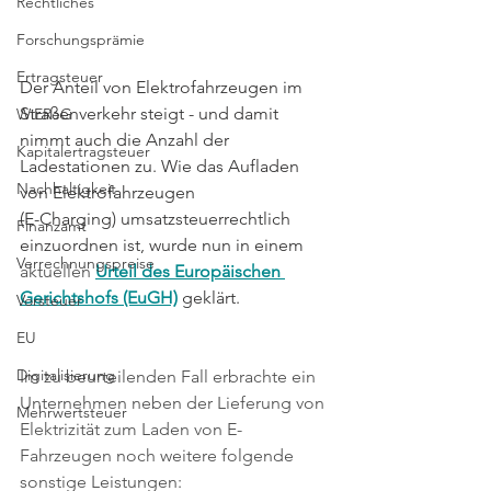
Rechtliches
Forschungsprämie
Ertragsteuer
Der Anteil von Elektrofahrzeugen im 
Straßenverkehr steigt - und damit 
WiEReG
nimmt auch die Anzahl der 
Kapitalertragsteuer
Ladestationen zu. Wie das Aufladen 
Nachhaltigkeit
von Elektrofahrzeugen 
(E-Charging) umsatzsteuerrechtlich 
Finanzamt
einzuordnen ist, wurde nun in einem 
Verrechnungspreise
aktuellen 
Urteil des Europäischen 
Gerichtshofs (EuGH)
geklärt.
Vorsteuer
EU
Digitalisierung
Im zu beurteilenden Fall erbrachte ein 
Unternehmen neben der Lieferung von 
Mehrwertsteuer
Elektrizität zum Laden von E-
Fahrzeugen noch weitere folgende 
sonstige Leistungen: