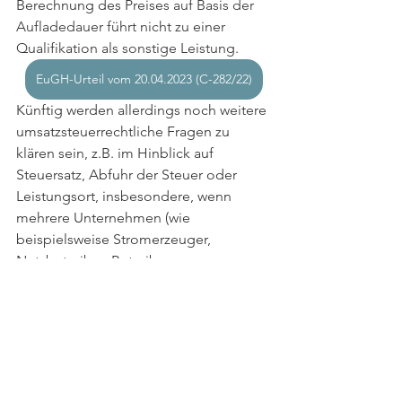
Berechnung des Preises 
auf Basis der 
Aufladedauer führt nicht zu einer 
Qualifikation als sonstige Leistung.
EuGH-Urteil vom 20.04.2023 (C-282/22)
Künftig werden allerdings noch weitere 
umsatzsteuerrechtliche Fragen zu 
klären sein, z.B. im Hinblick auf 
Steuersatz, Abfuhr der Steuer oder 
Leistungsort, insbesondere, wenn 
mehrere Unternehmen (wie 
beispielsweise Stromerzeuger, 
Netzbetreiber, Betreiber von 
Ladestationen, Anbieter von 
Softwarelösungen und Diensten (Apps) 
und andere) an der Leistung beteiligt 
sind.
Sie haben noch Fragen zur 