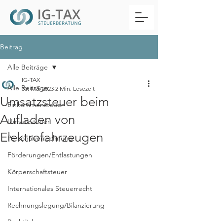
Beitrag
Alle Beiträge
IG-TAX
Alle Beiträge
30. Mai 2023
2 Min. Lesezeit
Umsatzsteuer beim
Einkommensteuer
Aufladen von
Umsatzsteuer
Elektrofahrzeugen
Personalverrechnung
Förderungen/Entlastungen
Körperschaftsteuer
Internationales Steuerrecht
Rechnungslegung/Bilanzierung