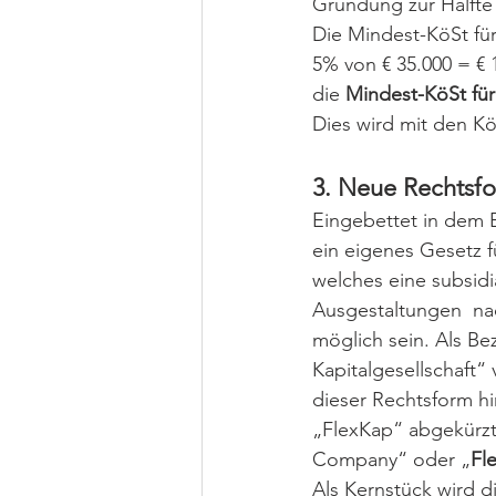
Gründung zur Hälfte
Die Mindest-KöSt für
5% von € 35.000 = € 
die 
Mindest-KöSt für
Dies wird mit den K
3. Neue Rechtsfor
Eingebettet in dem 
ein eigenes Gesetz f
welches eine subsidi
Ausgestaltungen  na
möglich sein. Als Bez
Kapitalgesellschaft“
dieser Rechtsform h
„FlexKap“ abgekürzt 
Company“ oder „
Fl
Als Kernstück wird d