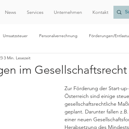
News
Services
Unternehmen
Kontakt
Umsatzsteuer
Personalverrechnung
Förderungen/Entlast
23
3 Min. Lesezeit
echnungslegung/Bilanzierung
Rechtliches
Forschungsprämi
en im Gesellschaftsrecht
Nachhaltigkeit
Finanzamt
Verrechnungspreise
Vor
Zur Förderung der Start-up-
Österreich sind einige steue
gesellschaftsrechtliche Ma
r
geplant. Darunter fallen z.B
einer neuen Gesellschaftsfo
Herabsetzung des Mindests