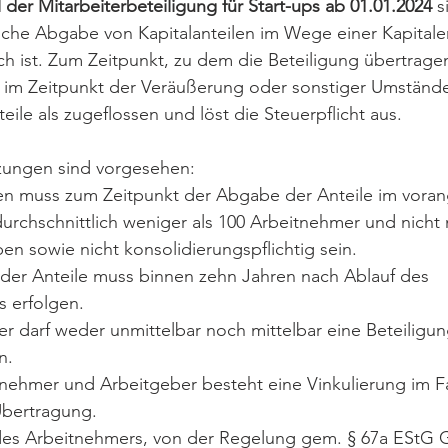
 der Mitarbeiterbeteiligung für Start-ups ab 01.01.2024
 s
tliche Abgabe von Kapitalanteilen im Wege einer Kapital
 ist. Zum Zeitpunkt, zu dem die Beteiligung übertragen w
t im Zeitpunkt der Veräußerung oder sonstiger Umstände
eile als zugeflossen und löst die Steuerpflicht aus.
zungen sind vorgesehen:
n muss zum Zeitpunkt der Abgabe der Anteile im vora
durchschnittlich weniger als 100 Arbeitnehmer und nicht 
n sowie nicht konsolidierungspflichtig sein.
er Anteile muss binnen zehn Jahren nach Ablauf des 
 erfolgen.
r darf weder unmittelbar noch mittelbar eine Beteiligu
n.
nehmer und Arbeitgeber besteht eine Vinkulierung im Fa
bertragung. 
des Arbeitnehmers, von der Regelung gem. § 67a EStG 