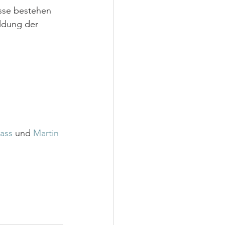
sse bestehen 
ldung der 
ass 
und 
Martin 