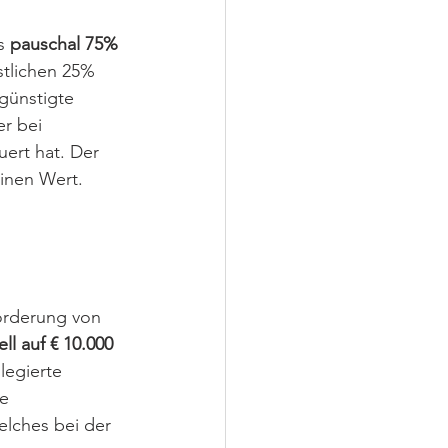
s 
pauschal 75%
stlichen 25% 
günstigte 
r bei 
ert hat. Der 
inen Wert.
örderung von 
l auf € 10.000 
legierte 
e 
elches bei der 