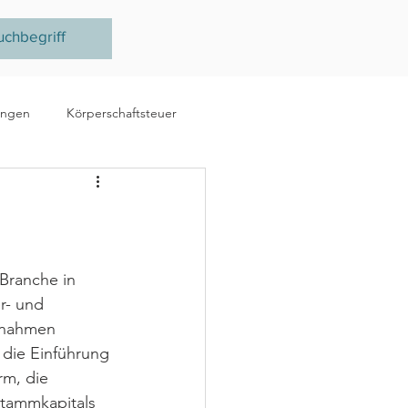
ungen
Körperschaftsteuer
e
Ertragsteuer
steuer
EU
Branche in 
r- und 
ßnahmen 
. die Einführung 
rm, die 
tammkapitals 