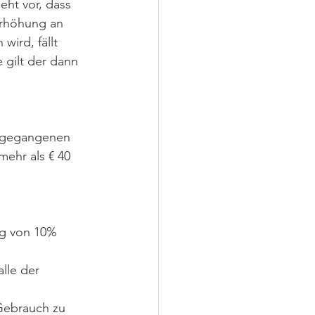
ieht vor, dass 
erhöhung an 
ird, fällt 
 gilt der dann 
ngegangenen 
mehr als € 40 
ng von 10% 
lle der 
Gebrauch zu 