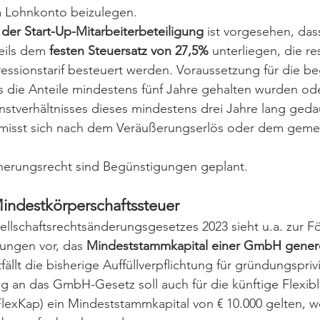
 Lohnkonto beizulegen. 
der Start-Up-Mitarbeiterbeteiligung
 ist vorgesehen, das
eils dem 
festen Steuersatz von 27,5%
 unterliegen, die re
essionstarif besteuert werden. Voraussetzung für die be
s die Anteile mindestens fünf Jahre gehalten wurden ode
tverhältnisses dieses mindestens drei Jahre lang gedau
emisst sich nach dem Veräußerungserlös oder dem geme
cherungsrecht sind Begünstigungen geplant.
indestkörperschaftssteuer
llschaftsrechtsänderungsgesetzes 2023 sieht u.a. zur F
ngen vor, das 
Mindeststammkapital einer GmbH generel
fällt die bisherige Auffüllverpflichtung für gründungsprivi
 an das GmbH-Gesetz soll auch für die künftige Flexibl
(FlexKap) ein Mindeststammkapital von € 10.000 gelten, w