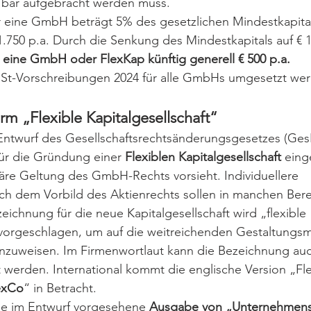
 bar aufgebracht werden muss.
 eine GmbH beträgt 5% des gesetzlichen Mindestkapitals
1.750 p.a. Durch die Senkung des Mindestkapitals auf € 1
 eine GmbH oder FlexKap künftig generell € 500 p.a.
öSt-Vorschreibungen 2024 für alle GmbHs umgesetzt we
m „Flexible Kapitalgesellschaft“ 
Entwurf des Gesellschaftsrechtsänderungsgesetzes (Ges
ür die Gründung einer 
Flexiblen Kapitalgesellschaft
 eing
äre Geltung des GmbH-Rechts vorsieht. Individuellere 
ch dem Vorbild des Aktienrechts sollen in manchen Bere
eichnung für die neue Kapitalgesellschaft wird „flexible 
 vorgeschlagen, um auf die weitreichenden Gestaltungsm
inzuweisen. Im Firmenwortlaut kann die Bezeichnung auc
werden. International kommt die englische Version „Fle
exCo
“ in Betracht. 
ie im Entwurf vorgesehene 
Ausgabe von „Unternehmens