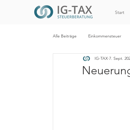
Start
Alle Beiträge
Einkommensteuer
IG-TAX
7. Sept. 20
Internationales Steuerrecht
R
Neuerung
WiEReG
Kapitalertragsteuer
Digitalisierung
Mehrwertsteue