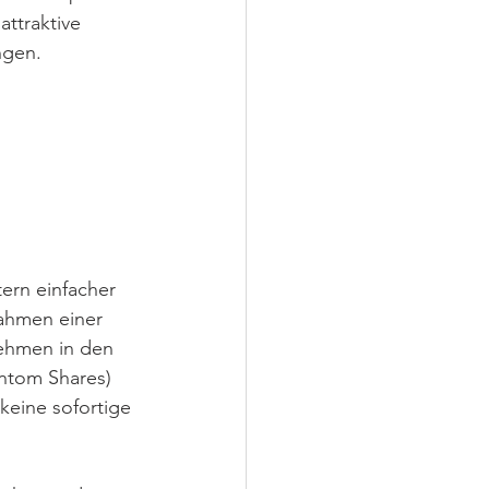
ttraktive 
ngen. 
ern einfacher 
Rahmen einer 
nehmen in den 
antom Shares) 
keine sofortige 