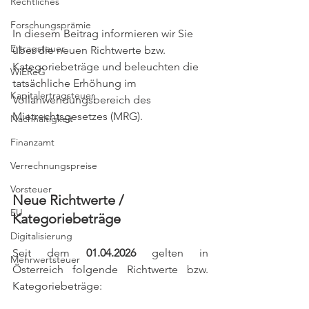
Rechtliches
Forschungsprämie
In diesem Beitrag informieren wir Sie 
Ertragsteuer
über die neuen Richtwerte bzw. 
Kategoriebeträge und beleuchten die 
WiEReG
tatsächliche Erhöhung im 
Kapitalertragsteuer
Vollanwendungsbereich des 
Mietrechtsgesetzes (MRG).
Nachhaltigkeit
Finanzamt
Verrechnungspreise
Vorsteuer
Neue Richtwerte / 
EU
Kategoriebeträge
Digitalisierung
Seit dem
 01.04.2026
 gelten in 
Mehrwertsteuer
Österreich folgende Richtwerte bzw. 
Kategoriebeträge: