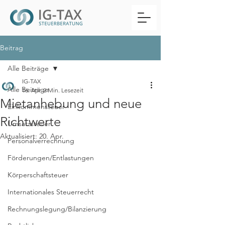
Beitrag
Alle Beiträge
IG-TAX
Alle Beiträge
16. Apr.
2 Min. Lesezeit
Mietanhebung und neue
Einkommensteuer
Richtwerte
Umsatzsteuer
Aktualisiert:
20. Apr.
Personalverrechnung
Förderungen/Entlastungen
Körperschaftsteuer
Internationales Steuerrecht
Rechnungslegung/Bilanzierung