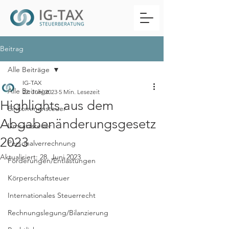
Beitrag
Alle Beiträge
IG-TAX
Alle Beiträge
22. Juni 2023
5 Min. Lesezeit
Highlights aus dem
Einkommensteuer
Abgabenänderungsgesetz
Umsatzsteuer
2023
Personalverrechnung
Aktualisiert:
28. Juni 2023
Förderungen/Entlastungen
Körperschaftsteuer
Internationales Steuerrecht
Rechnungslegung/Bilanzierung