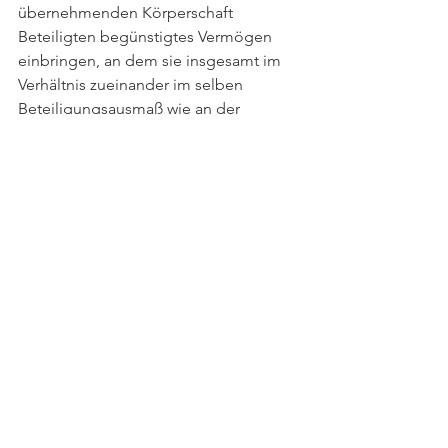
übernehmenden Körperschaft 
Beteiligten begünstigtes Vermögen 
einbringen, an dem sie insgesamt im 
Verhältnis zueinander im selben 
Beteiligungsausmaß wie an der 
übernehmenden Körperschaft beteiligt 
sind. Dieser bisherige legistische 
Stolperstein für Umgründungen soll 
mit Stichtagen nach dem 30.06.2023 
beseitigt werden.
Ebenfalls wird konkretisiert, dass aus 
steuerlicher Sicht Rechtsbeziehungen 
des Einbringenden zur 
übernehmenden Körperschaft – 
bezogen auf das eingebrachte 
Vermögen – auf den dem 
Einbringungsstichtag folgenden Tag 
rückbezogen werden können.