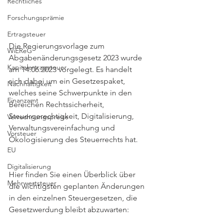
Rechtliches
Forschungsprämie
Ertragsteuer
Die Regierungsvorlage zum  
WiEReG
Abgabenänderungsgesetz 2023 wurde 
Kapitalertragsteuer
am 14.06.2023 vorgelegt. Es handelt 
sich dabei um ein Gesetzespaket, 
Nachhaltigkeit
welches seine Schwerpunkte in den 
Finanzamt
Bereichen Rechtssicherheit, 
Steuergerechtigkeit, Digitalisierung, 
Verrechnungspreise
Verwaltungsvereinfachung und 
Vorsteuer
Ökologisierung des Steuerrechts hat. 
EU
Digitalisierung
Hier finden Sie einen Überblick über 
Mehrwertsteuer
die wichtigsten geplanten Änderungen 
in den einzelnen Steuergesetzen, die 
Gesetzwerdung bleibt abzuwarten: