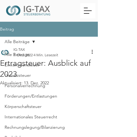
Beitrag
Alle Beiträge
IG-TAX
Alle Beiträge
7. Dez. 2022
4 Min. Lesezeit
Ertragsteuer: Ausblick auf
Einkommensteuer
2023
Umsatzsteuer
Aktualisiert:
13. Dez. 2022
Personalverrechnung
Förderungen/Entlastungen
Körperschaftsteuer
Internationales Steuerrecht
Rechnungslegung/Bilanzierung