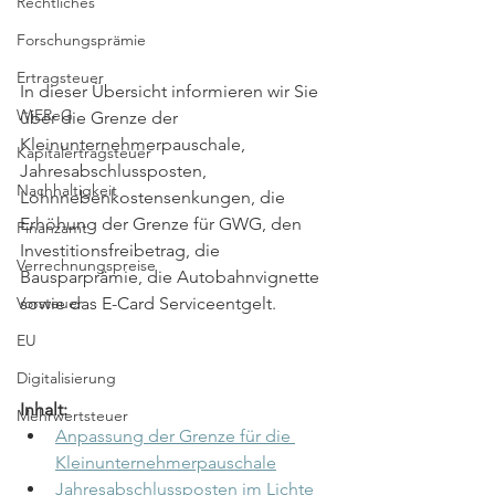
Rechtliches
Forschungsprämie
Ertragsteuer
In dieser Übersicht informieren wir Sie 
WiEReG
über die Grenze der 
Kleinunternehmerpauschale, 
Kapitalertragsteuer
Jahresabschlussposten, 
Nachhaltigkeit
Lohnnebenkostensenkungen, die 
Erhöhung der Grenze für GWG, den 
Finanzamt
Investitionsfreibetrag, die 
Verrechnungspreise
Bausparprämie, die Autobahnvignette 
sowie das E-Card Serviceentgelt.
Vorsteuer
EU
Digitalisierung
Inhalt:
Mehrwertsteuer
Anpassung der Grenze für die 
Kleinunternehmerpauschale
Jahresabschlussposten im Lichte 