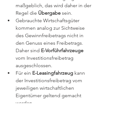
maßgeblich, das wird daher in der 
Regel die 
Übergabe
 sein.
Gebrauchte Wirtschaftsgüter 
kommen analog zur Sichtweise 
des Gewinnfreibetrags nicht in 
den Genuss eines Freibetrags. 
Daher sind 
E-Vorführfahrzeuge
vom Investitionsfreibetrag 
ausgeschlossen.
Für ein 
E-Leasingfahrzeug
 kann 
der Investitionsfreibetrag vom 
jeweiligen wirtschaftlichen 
Eigentümer geltend gemacht 
werden.
Weitere Klarstellungen werden im EStR-
Wartungserlass 2022 zu lesen sein, der 
Anfang 2023 veröffentlicht werden soll. 
In einer Verordnung sollen die dem 