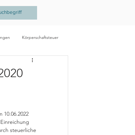
ungen
Körperschaftsteuer
e
Ertragsteuer
 2020
steuer
EU
m 10.06.2022 
e Einreichung 
ch steuerliche 