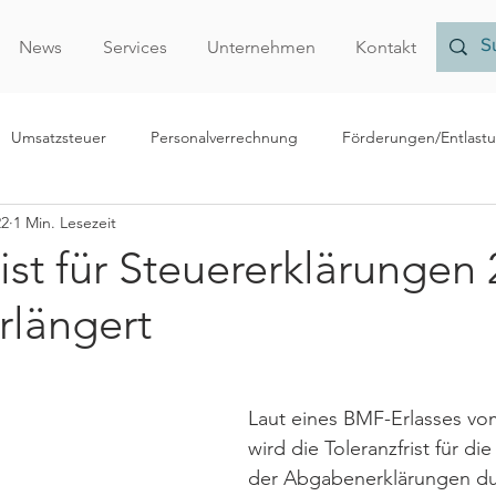
News
Services
Unternehmen
Kontakt
Umsatzsteuer
Personalverrechnung
Förderungen/Entlast
22
1 Min. Lesezeit
echnungslegung/Bilanzierung
Rechtliches
Forschungsprämi
rist für Steuererklärungen
rlängert
Nachhaltigkeit
Finanzamt
Verrechnungspreise
Vor
r
Laut eines BMF-Erlasses vo
wird die Toleranzfrist für di
der Abgabenerklärungen dur