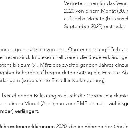
Vertreter:innen für das Vera
2020 von einem Monat (30. 
auf sechs Monate (bis einsch
September 2022) erstreckt.
können grundsätzlich von der „Quotenregelung“ Gebrau
vertreten sind. In diesem Fall wären die Steuererklärunge
tens bis zum 31. März des zweitfolgenden Jahres einzur
 Abgabenbehörde auf begründeten Antrag die Frist zur A
rlängern (sogenannte Einzelfristverlängerung). 
n bestehenden Belastungen durch die Corona-Pandemie 
t von einem Monat (April) nun vom BMF einmalig 
auf insg
mber) verlängert
. 
Jahressteuererklärungen 2020
, die im Rahmen der Quote