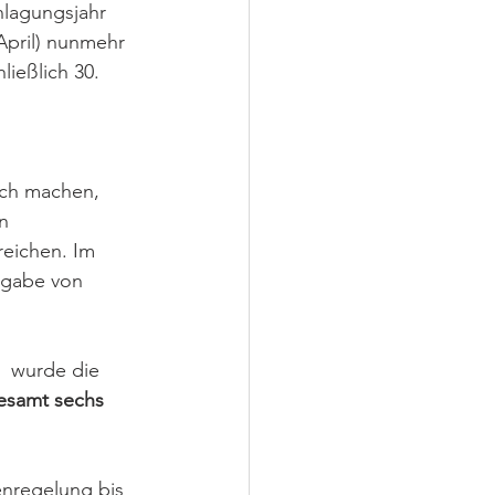
nlagungsjahr 
April) nunmehr 
ließlich 30. 
ch machen, 
n 
eichen. Im 
bgabe von 
 wurde die 
esamt sechs 
nregelung bis 