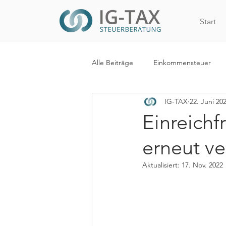
Start
Alle Beiträge
Einkommensteuer
IG-TAX
22. Juni 20
Internationales Steuerrecht
R
Einreichf
erneut ve
WiEReG
Kapitalertragsteuer
Aktualisiert:
17. Nov. 2022
Digitalisierung
Mehrwertsteue