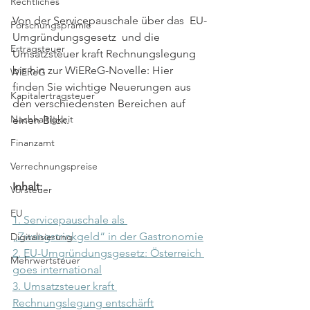
Rechtliches
Von der Servicepauschale über das  EU-
Forschungsprämie
Umgründungsgesetz  und die 
Ertragsteuer
Umsatzsteuer kraft Rechnungslegung 
bis hin zur WiEReG-Novelle: Hier 
WiEReG
finden Sie wichtige Neuerungen aus 
Kapitalertragsteuer
den verschiedensten Bereichen auf 
Nachhaltigkeit
einen Blick.
Finanzamt
Verrechnungspreise
Inhalt:
Vorsteuer
EU
1. Servicepauschale als 
„Zwangstrinkgeld“ in der Gastronomie
Digitalisierung
2. EU-Umgründungsgesetz: Österreich 
Mehrwertsteuer
goes international
3. Umsatzsteuer kraft 
Rechnungslegung entschärft