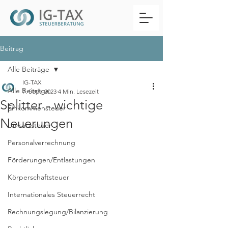
Beitrag
Alle Beiträge
IG-TAX
Alle Beiträge
7. Sept. 2023
4 Min. Lesezeit
Splitter - wichtige
Einkommensteuer
Neuerungen
Umsatzsteuer
Personalverrechnung
Förderungen/Entlastungen
Körperschaftsteuer
Internationales Steuerrecht
Rechnungslegung/Bilanzierung