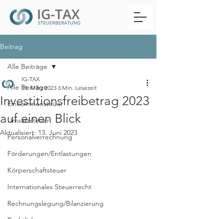
Beitrag
Alle Beiträge
IG-TAX
Alle Beiträge
15. März 2023
3 Min. Lesezeit
Investitionsfreibetrag 2023
Einkommensteuer
auf einen Blick
Umsatzsteuer
Aktualisiert:
13. Juni 2023
Personalverrechnung
Förderungen/Entlastungen
Körperschaftsteuer
Internationales Steuerrecht
Rechnungslegung/Bilanzierung