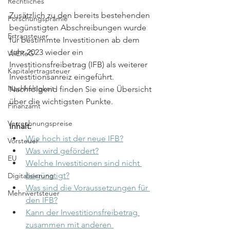
Rechtliches
Zusätzlich zu den bereits bestehenden 
Forschungsprämie
begünstigten Abschreibungen wurde 
Ertragsteuer
für bestimmte Investitionen ab dem 
Jahr 2023 wieder ein 
WiEReG
Investitionsfreibetrag (IFB) als weiterer 
Kapitalertragsteuer
Investitionsanreiz eingeführt. 
Nachhaltigkeit
Nachfolgend finden Sie eine Übersicht 
über die wichtigsten Punkte.
Finanzamt
Verrechnungspreise
Inhalt: 
Wie hoch ist der neue IFB?
Vorsteuer
Was wird gefördert?
EU
Welche Investitionen sind nicht 
begünstigt?
Digitalisierung
Was sind die Voraussetzungen für 
Mehrwertsteuer
den IFB?
Kann der Investitionsfreibetrag 
zusammen mit anderen 