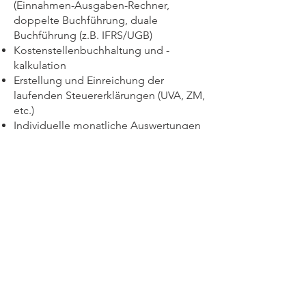
(Einnahmen-Ausgaben-Rechner,
doppelte Buchführung, duale
Buchführung (z.B. IFRS/UGB)
Kostenstellenbuchhaltung und -
kalkulation
Erstellung und Einreichung der
laufenden Steuererklärungen (UVA, ZM,
etc.)
Individuelle monatliche Auswertungen
(z.B. Saldenlisten, kurzfristige
Erfolgsrechnungen, Offene-Posten-
Listen, etc.)
Monatliches (Konzern-)Reporting
Statistik Meldungen
Unterstützung und Durchführung
Zahlungsverkehr
JAHRESABSCHLUSSERSTELLUN
G UND
JAHRESSTEUERERKLÄRUNGEN