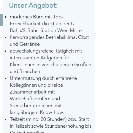
office@ig-tax.at
Unser Angebot:
modernes Büro mit Top-
Erreichbarkeit direkt an der U-
Bahn/S-Bahn-Station Wien Mitte
hervorragendes Betriebsklima, Obst
und Getränke
abwechslungsreiche Tätigkeit mit
interessanten Aufgaben für
Klient:innen in verschiedenen Größen
und Branchen
Unterstützung durch erfahrene
Kolleg:innen und direkte
Zusammenarbeit mit
Wirtschaftsprüfern und
Steuerberater:innen mit
langjährigem Know-how.
Teilzeit (mind. 20 Stunden) bzw. Start
in Teilzeit sowie Stundenerhöhung bis
Vollzeit möglich