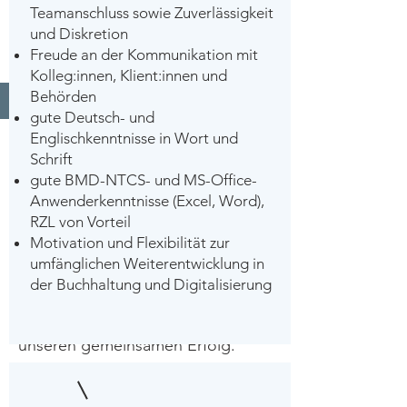
Teamanschluss sowie Zuverlässigkeit
und Diskretion
Freude an der Kommunikation mit
Kolleg:innen, Klient:innen und
Behörden
gute Deutsch- und
Englischkenntnisse in Wort und
Gemeinsam
Schrift
etwas schaffen
gute BMD-NTCS- und MS-Office-
Anwenderkenntnisse (Excel, Word),
RZL von Vorteil
Motivation und Flexibilität zur
Nachhaltige Serviceorientierung,
umfänglichen Weiterentwicklung in
qualitative Beratung und
der Buchhaltung und Digitalisierung
Teamwork auf Augenhöhe sind für
uns wichtige Bausteine für
unseren gemeinsamen Erfolg.
Wir freuen uns auf Ihre
Bewerbung unter