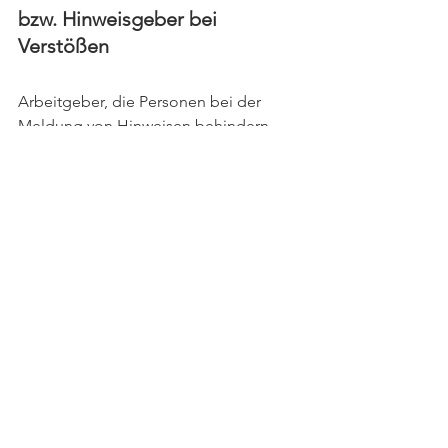
bzw. Hinweisgeber bei 
Verstößen
Arbeitgeber, die Personen bei der 
Meldung von Hinweisen behindern, 
Vergeltungsmaßnahmen ergreifen 
oder Bestimmungen zum Schutz der 
Vertraulichkeit verletzen, sind ebenso 
wie Whistleblower, die wissentlich 
einen falschen Hinweis geben, mit 
einer Verwaltungsstrafe bis zu EUR 
20.000,- (oder EUR 40.000,- im 
Wiederholungsfall) je Übertretung zu 
bestrafen.
Welchen Einfluss haben 
Verschwiegenheitspflichten?