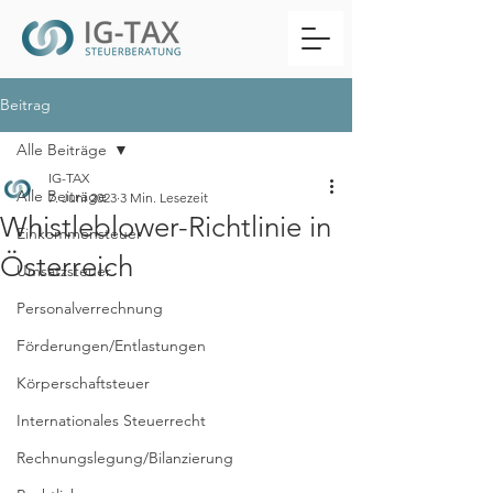
Beitrag
Alle Beiträge
IG-TAX
Alle Beiträge
7. Juni 2023
3 Min. Lesezeit
Whistleblower-Richtlinie in
Einkommensteuer
Österreich
Umsatzsteuer
Personalverrechnung
Förderungen/Entlastungen
Körperschaftsteuer
Internationales Steuerrecht
Rechnungslegung/Bilanzierung