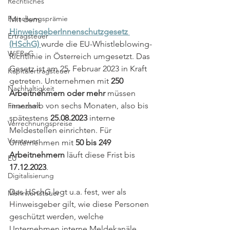
Rechtliches
Forschungsprämie
Mit dem 
HinweisgeberInnenschutzgesetz 
Ertragsteuer
(HSchG)
wurde die EU-Whistleblowing-
WiEReG
Richtlinie in Österreich umgesetzt. Das 
Gesetz ist am 25. Februar 2023 in Kraft 
Kapitalertragsteuer
getreten. Unternehmen mit 
250 
Nachhaltigkeit
Arbeitnehmern oder mehr 
müssen 
innerhalb von sechs Monaten, also bis 
Finanzamt
spätestens 
25.08.2023
 interne 
Verrechnungspreise
Meldestellen einrichten. Für 
Vorsteuer
Unternehmen mit 
50 bis 249 
Arbeitnehmern
 läuft diese Frist bis 
EU
17.12.2023
. 
Digitalisierung
Das HSchG legt u.a. fest, wer als 
Mehrwertsteuer
Hinweisgeber gilt, wie diese Personen 
geschützt werden, welche 
Unternehmen interne Meldekanäle 