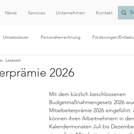
News
Services
Unternehmen
Kontakt
Umsatzsteuer
Personalverrechnung
Förderungen/Entlast
in. Lesezeit
echnungslegung/Bilanzierung
Rechtliches
Forschungsprämi
terprämie 2026
Nachhaltigkeit
Finanzamt
Verrechnungspreise
Vor
Mit dem kürzlich beschlossenen 
Budgetmaßnahmengesetz 2026 wur
r
Mitarbeiterprämie 2026 eingeführt.
können ihren Arbeitnehmern in den
Kalendermonaten Juli bis Dezember