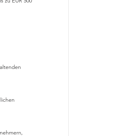
is zu EUR 500 
taltenden 
lichen 
tnehmern, 