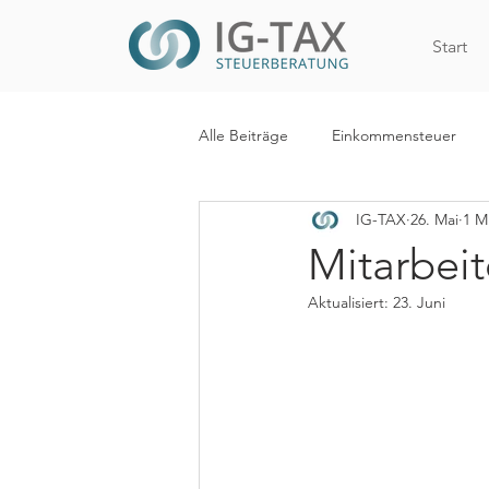
Start
Alle Beiträge
Einkommensteuer
IG-TAX
26. Mai
1 M
Internationales Steuerrecht
R
Mitarbei
Aktualisiert:
23. Juni
WiEReG
Kapitalertragsteuer
Digitalisierung
Mehrwertsteue