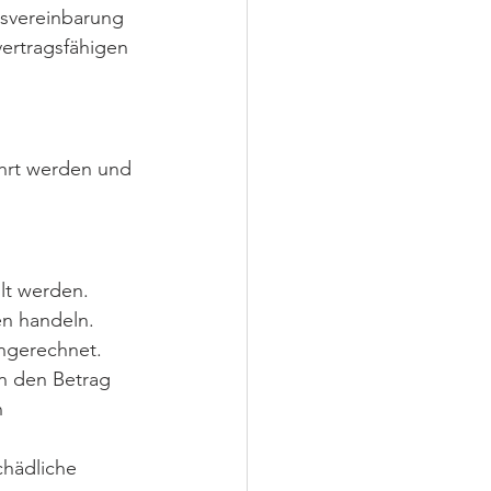
bsvereinbarung 
vertragsfähigen 
hrt werden und 
lt werden.
en handeln.
angerechnet.
n den Betrag 
 
chädliche 