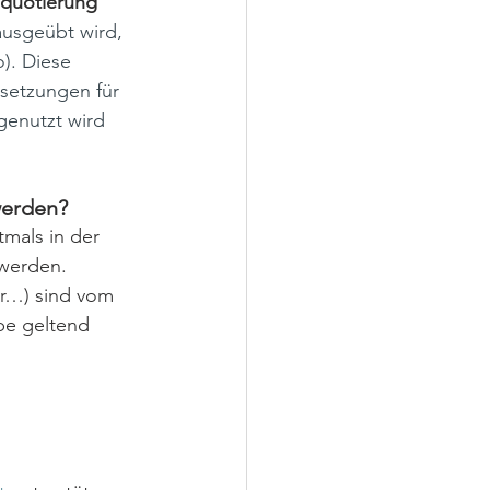
iquotierung
ausgeübt wird, 
). Diese 
setzungen für 
genutzt wird 
werden?
als in der 
 werden.
er…) sind vom 
be geltend 