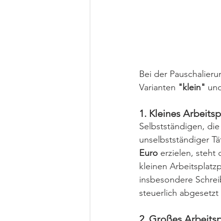
Bei der Pauschalier
Varianten 
"klein"
 un
1. Kleines Arbeits
Selbstständigen, die
unselbstständiger T
Euro
 erzielen, steht
kleinen Arbeitsplat
insbesondere Schreib
steuerlich abgesetzt
2. Großes Arbeits