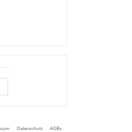
ne April bis Juli 2026
essum
Datenschutz
AGBs