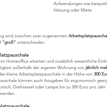
Aufwendungen wie beispiel
Heizung oder Miete. 
ung wird zwischen zwei sogenannten 
Arbeitsplatzpauscha
d 
"groß"
 unterschieden:
platzpauschale
 im Homeoffice arbeiten und zusätzlich wesentliche Eink
ätigkeit außerhalb der eigenen Wohnung
von 
jährlich me
 das kleine Arbeitsplatzpauschale in der Höhe von 
300 Eu
zpauschale können auch Ausgaben für ergonomisch geei
tisch, Drehsessel oder Lampe bis zu 300 Euro pro Jahr z
 werden.
platzpauschale