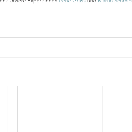
en? Unsere Expert:innen 
Irene Grass 
und 
Martin Schmid