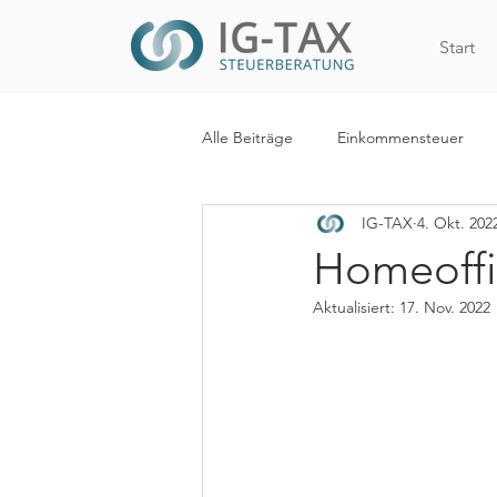
Start
Alle Beiträge
Einkommensteuer
IG-TAX
4. Okt. 202
Internationales Steuerrecht
R
Homeoffi
Aktualisiert:
17. Nov. 2022
WiEReG
Kapitalertragsteuer
Digitalisierung
Mehrwertsteue