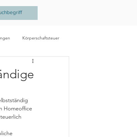
ungen
Körperschaftsteuer
e
Ertragsteuer
ändige
steuer
EU
lbstständig 
im Homeoffice 
teuerlich 
liche 