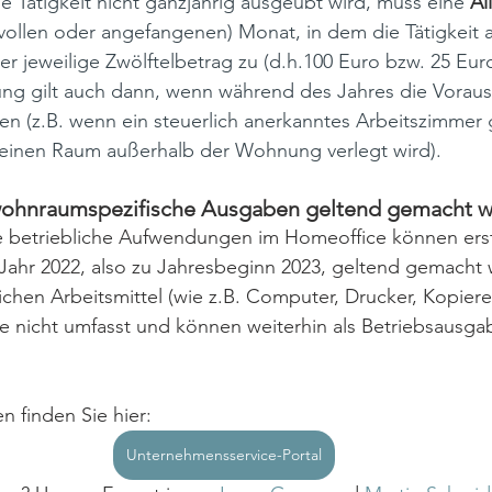
e Tätigkeit nicht ganzjährig ausgeübt wird, muss eine 
Al
(vollen oder angefangenen) Monat, in dem die Tätigkeit 
er jeweilige Zwölftelbetrag zu (d.h.100 Euro bzw. 25 Euro
ung gilt auch dann, wenn während des Jahres die Voraus
len (z.B. wenn ein steuerlich anerkanntes Arbeitszimmer 
n einen Raum außerhalb der Wohnung verlegt wird).
ohnraumspezifische Ausgaben geltend gemacht 
etriebliche Aufwendungen im Homeoffice können erstm
 Jahr 2022, also zu Jahresbeginn 2023, geltend gemacht
lichen Arbeitsmittel (wie z.B. Computer, Drucker, Kopier
e nicht umfasst und können weiterhin als Betriebsausga
n finden Sie hier:
Unternehmensservice-Portal