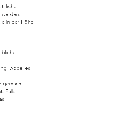
tzliche 
t werden, 
le in der Höhe 
ebliche 
ng, wobei es 
d gemacht.
. Falls 
as 