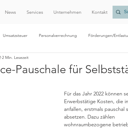
News
Services
Unternehmen
Kontakt
Umsatzsteuer
Personalverrechnung
Förderungen/Entlast
2
2 Min. Lesezeit
echnungslegung/Bilanzierung
Rechtliches
Forschungsprämi
ce-Pauschale für Selbstst
Nachhaltigkeit
Finanzamt
Verrechnungspreise
Vor
Für das Jahr 2022 können se
Erwerbstätige Kosten, die 
r
anfallen, erstmals pauschal s
absetzen. Dazu zählen 
wohnraumbezogene betrieb