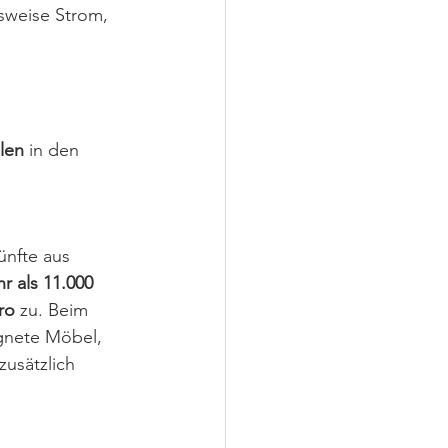
sweise Strom, 
len
 in den 
ünfte aus 
hr als 11.000 
ro
 zu. Beim 
gnete Möbel, 
usätzlich 