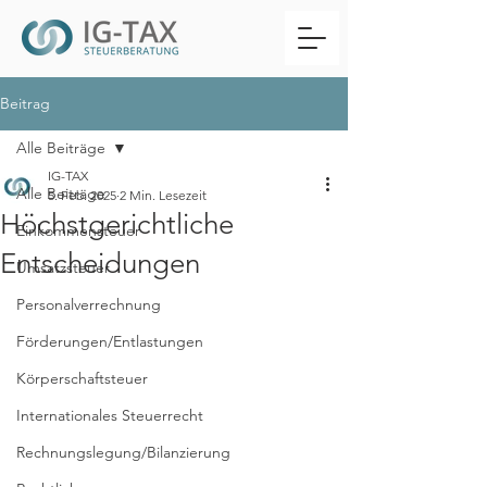
Beitrag
Alle Beiträge
IG-TAX
Alle Beiträge
5. Feb. 2025
2 Min. Lesezeit
Höchstgerichtliche
Einkommensteuer
Entscheidungen
Umsatzsteuer
Personalverrechnung
Förderungen/Entlastungen
Körperschaftsteuer
Internationales Steuerrecht
Rechnungslegung/Bilanzierung