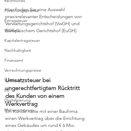
Rechtliches
Hier finden Sie eine Auswahl 
Forschungsprämie
praxisrelevanter Entscheidungen von 
Ertragsteuer
Verwaltungsgerichtshof (VwGH) und 
Europäischem Gerichtshof (EuGH).
WiEReG
Kapitalertragsteuer
Nachhaltigkeit
Finanzamt
Verrechnungspreise
Umsatzsteuer bei 
Vorsteuer
ungerechtfertigtem Rücktritt 
EU
des Kunden von einem 
Digitalisierung
Werkvertrag
Mehrwertsteuer
Ein Kunde hatte mit einer Baufirma 
einen Werkvertrag über die Errichtung 
eines Gebäudes um rund € 6 Mio. 