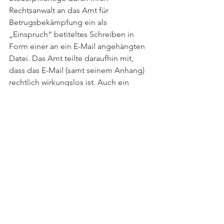
Rechtsanwalt an das Amt für 
Betrugsbekämpfung ein als 
„Einspruch“ betiteltes Schreiben in 
Form einer an ein E-Mail angehängten 
Datei. Das Amt teilte daraufhin mit, 
dass das E-Mail (samt seinem Anhang) 
rechtlich wirkungslos ist. Auch ein 
Antrag auf Wiedereinsetzung in die 
Einspruchsfrist blieb erfolglos. Der 
VwGH bestätigte: Im Verfahren vor 
einem Finanzamt kommt einem E-Mail 
die Eigenschaft eines Anbringens oder 
einer Eingabe nicht zu. Da dies dem 
Rechtsanwalt bekannt sein muss, 
kommt auch die Wiedereinsetzung 
nicht in Betracht.  