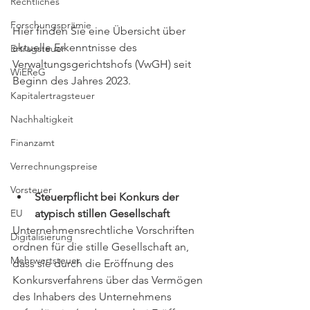
Rechtliches
Forschungsprämie
Hier finden Sie eine Übersicht über 
aktuelle Erkenntnisse des 
Ertragsteuer
Verwaltungsgerichtshofs (VwGH) seit 
WiEReG
Beginn des Jahres 2023.
Kapitalertragsteuer
Nachhaltigkeit
Finanzamt
Verrechnungspreise
Vorsteuer
Steuerpflicht bei Konkurs der 
atypisch stillen Gesellschaft 
EU
Unternehmensrechtliche Vorschriften 
Digitalisierung
ordnen für die stille Gesellschaft an, 
Mehrwertsteuer
dass sie durch die Eröffnung des 
Konkursverfahrens über das Vermögen 
des Inhabers des Unternehmens 