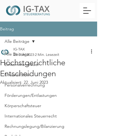
Beitrag
Alle Beiträge
IG-TAX
Alle Beiträge
20. Juni 2023
2 Min. Lesezeit
Höchstgerichtliche
Einkommensteuer
Entscheidungen
Umsatzsteuer
Aktualisiert:
22. Juni 2023
Personalverrechnung
Förderungen/Entlastungen
Körperschaftsteuer
Internationales Steuerrecht
Rechnungslegung/Bilanzierung