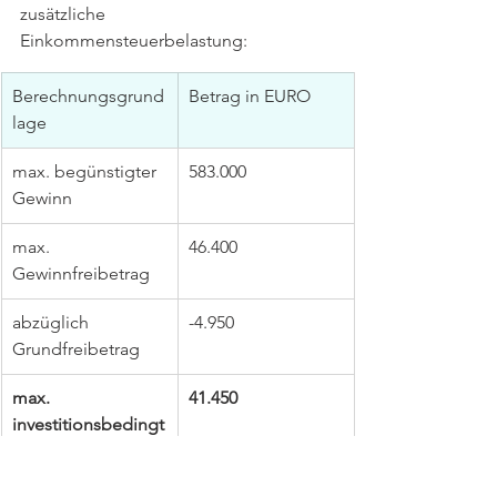
zusätzliche 
Einkommensteuerbelastung:
Berechnungsgrund
Betrag in EURO
lage
max. begünstigter 
583.000
Gewinn
max. 
46.400
Gewinnfreibetrag
abzüglich 
-4.950
Grundfreibetrag
max. 
41.450
investitionsbedingt
er 
Gewinnfreibetrag