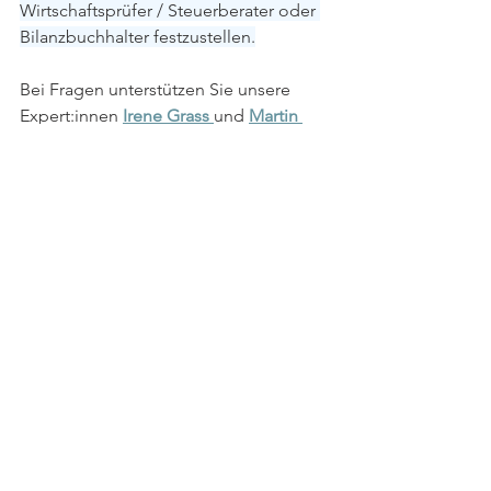
Wirtschaftsprüfer / Steuerberater oder 
Bilanzbuchhalter festzustellen.
Bei Fragen unterstützen Sie unsere 
Expert:innen 
Irene Grass 
und 
Martin 
Schmidt 
gerne.
Foto: Wixmedien
Förderungen/Entlastungen
Alle ansehen
Aktuelle Beiträge