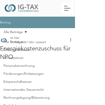
Beitrag
Alle Beiträge
IG-TAX
Alle Beiträge
11. Feb. 2024
1 Min. Lesezeit
Energiekostenzuschuss für
Einkommensteuer
NPO
Umsatzsteuer
Personalverrechnung
Förderungen/Entlastungen
Körperschaftsteuer
Internationales Steuerrecht
Rechnungslegung/Bilanzierung