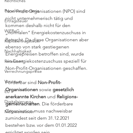
Rechtliches
Forschungsprämie
Non-Profit-Organisationen (NPO) sind 
nicht unternehmerisch tätig und 
Ertragsteuer
kommen deshalb nicht für den 
WiEReG
„normalen“ Energiekostenzuschuss in 
Betracht. Da diese Organisationen aber 
Kapitalertragsteuer
ebenso von stark gestiegenen 
Nachhaltigkeit
Energiepreisen betroffen sind, wurde 
ein Energiekostenzuschuss speziell für 
Finanzamt
Non-Profit-Organisationen geschaffen.
Verrechnungspreise
Vorsteuer
Förderbar sind 
Non-Profit-
Organisationen
 sowie 
gesetzlich 
EU
anerkannte Kirchen
 und 
Religions­
Digitalisierung
gemeinschaften
. Die förderbare 
Organisation muss nachweisbar 
Mehrwertsteuer
zumindest seit dem 31.12.2021 
bestehen bzw. vor dem 01.01.2022 
errichtet worden sein. 