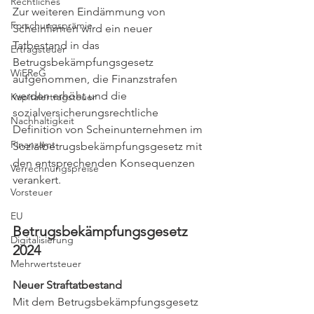
Rechtliches
Zur weiteren Eindämmung von 
Forschungsprämie
Scheinfirmen wird ein neuer 
Tatbestand in das 
Ertragsteuer
Betrugsbekämpfungsgesetz 
WiEReG
aufgenommen, die Finanzstrafen 
werden erhöht und die 
Kapitalertragsteuer
sozialversicherungsrechtliche 
Nachhaltigkeit
Definition von Scheinunternehmen im 
Finanzamt
Sozialbetrugsbekämpfungsgesetz mit 
den entsprechenden Konsequenzen 
Verrechnungspreise
verankert.
Vorsteuer
EU
Betrugsbekämpfungsgesetz 
Digitalisierung
2024
Mehrwertsteuer
Neuer Straftatbestand
Mit dem Betrugsbekämpfungsgesetz 