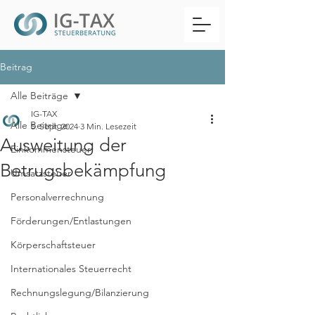
Beitrag
Alle Beiträge
IG-TAX
Alle Beiträge
5. Sept. 2024
3 Min. Lesezeit
Ausweitung der
Einkommensteuer
Betrugsbekämpfung
Umsatzsteuer
Personalverrechnung
Förderungen/Entlastungen
Körperschaftsteuer
Internationales Steuerrecht
Rechnungslegung/Bilanzierung