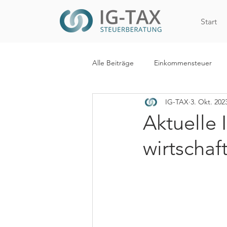
Start
Alle Beiträge
Einkommensteuer
IG-TAX
3. Okt. 202
Internationales Steuerrecht
R
Aktuelle 
wirtschaf
WiEReG
Kapitalertragsteuer
Digitalisierung
Mehrwertsteue