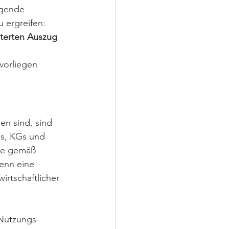
lgende 
 ergreifen:
iterten Auszug
vorliegen
en sind, sind 
Gs, KGs und 
ine gemäß 
wenn eine 
irtschaftlicher 
 Nutzungs-