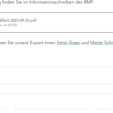
 finden Sie im Informationsschreiben des BMF:
iEReG 2023-09-25
.pdf
en • 447KB
zen Sie unsere Expert:innen 
Irene Grass 
und 
Martin Sch