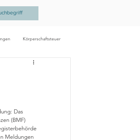
ungen
Körperschaftsteuer
e
Ertragsteuer
steuer
EU
dung: Das 
nzen (BMF) 
Registerbehörde 
hen Meldungen 