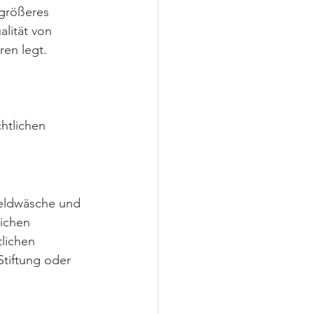
 größeres 
lität von 
en legt. 
htlichen 
Geldwäsche und 
lichen 
lichen 
Stiftung oder 