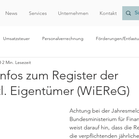
News
Services
Unternehmen
Kontakt
Umsatzsteuer
Personalverrechnung
Förderungen/Entlast
3
2 Min. Lesezeit
echnungslegung/Bilanzierung
Rechtliches
Forschungsprämi
Infos zum Register der
tl. Eigentümer (WiEReG)
Nachhaltigkeit
Finanzamt
Verrechnungspreise
Vor
Achtung bei der Jahresmel
r
Bundesministerium für Fina
weist darauf hin, dass die 
die verpflichtenden jährlic