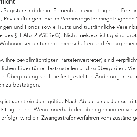
licht
s Register
sind die im Firmenbuch eingetragenen Perso
n, Privatstiftungen, die im Vereinsregister eingetragenen
ungen und Fonds sowie Trusts und trustähnliche Vereinb
e des § 1 Abs 2 WiEReG). Nicht meldepflichtig sind proto
 Wohnungseigentümergemeinschaften und Agrargemein
. ihre bevollmächtigten Parteienvertreter) sind verpflich
haftlichen Eigentümer festzustellen und zu überprüfen. V
ichen Überprüfung sind die festgestellten Änderungen zu
n zu bestätigen. 
st somit ein Jahr gültig. Nach Ablauf eines Jahres tritt
tsträgers ein. Wenn innerhalb der oben genannten vierw
rfolgt, wird ein 
Zwangsstrafenverfahren
 vom zuständig