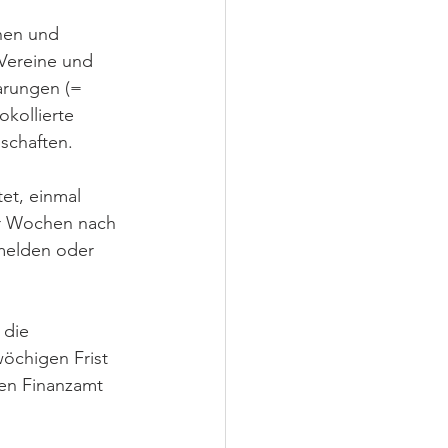
nen und 
 Vereine und 
arungen (= 
kollierte 
schaften.
tet, einmal 
ier Wochen nach 
 melden oder 
 die 
öchigen Frist 
en Finanzamt 